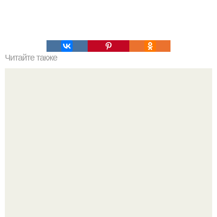
Читайте также
Искусственные пряды: новый способ украсить короткие
волосы