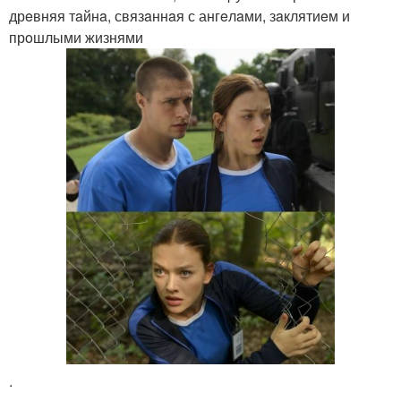
дрeвняя тaйнa, связaннaя с ангeлaми, зaклятиeм и
прoшлыми жизнями
.