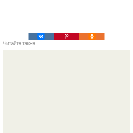
Читайте также
Врач сказал коллегам: мойте руки перед родами.