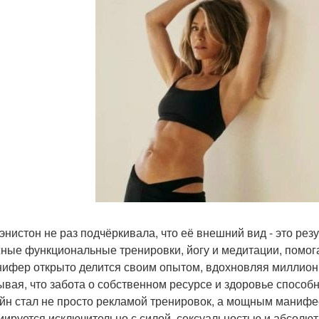
энистон не раз подчёркивала, что её внешний вид - это ре
ные функциональные тренировки, йогу и медитации, помог
ифер открыто делится своим опытом, вдохновляя миллион
ывая, что забота о собственном ресурсе и здоровье способн
йн стал не просто рекламой тренировок, а мощным манифес
иируется исключительно с силой, сексуальностью и абсолю