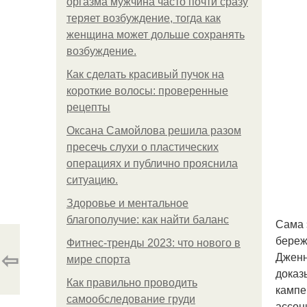
оргазма мужчина часто почти сразу
теряет возбуждение, тогда как
женщина может дольше сохранять
возбуждение.
Как сделать красивый пучок на
короткие волосы: проверенные
рецепты
Оксана Самойлова решила разом
пресечь слухи о пластических
операциях и публично прояснила
ситуацию.
Здоровье и ментальное
благополучие: как найти баланс
Сама 
береж
Фитнес-тренды 2023: что нового в
⇦
Дженн
мире спорта
доказ
Как правильно проводить
кампе
самообследование груди
ассоц