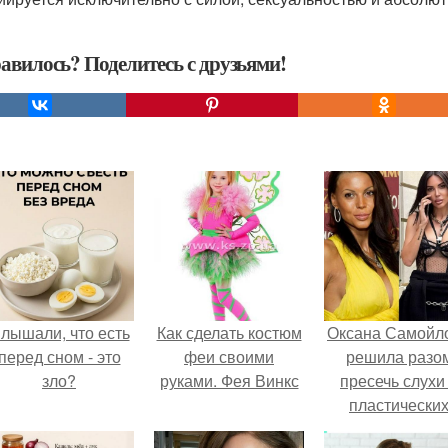
авилось? Поделитесь с друзьями!
лышали, что есть
Как сделать костюм
Оксана Самойл
перед сном - это
феи своими
решила разо
зло?
руками. Фея Винкс
пресечь слухи
пластически
операциях и