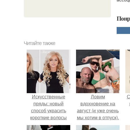
Понр
Читайте также
Искусственные
Ловим
С
пряды: новый
вдохновение на
способ украсить
август (и уже очень
короткие волосы
мы хотим в отпуск).