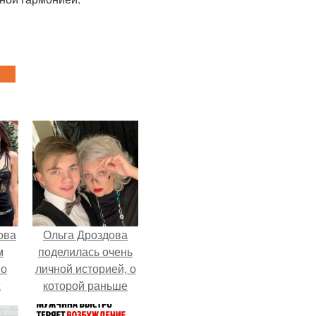
ова
Ольга Дроздова
м
поделилась очень
 о
личной историей, о
х
которой раньше
почти не говорила.