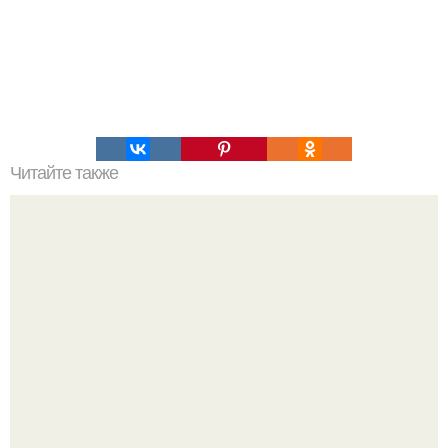
Читайте также
Аня пересильд вместе с Ваней Дмитриенко отправилась
в долгожданный отпуск, чтобы отдохнуть от суеты и
насладиться теплыми солнечными днями у моря.