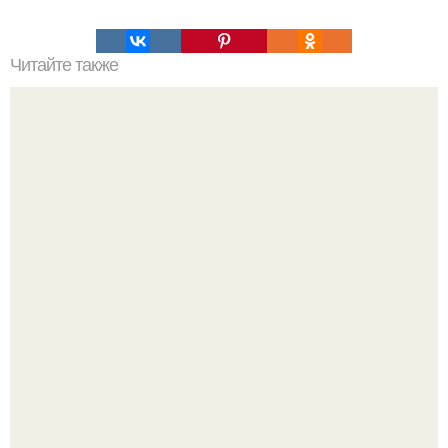
Читайте также
Актрисе Дениз Ричардс 55 лет.
Один случайный снимок за несколько дней весь