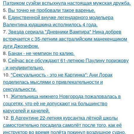
Патриком суэйзи вспыхнула настоящая мужская дружба.
5.
Вы точно не пробовали такое варенье.
6.
Единственной внучке легендарного модельера
Валентина юдашкина исполнилось 4 года.
7.
Звeздa сериала "Дневники Вампира" Нина добрев
встречается с 35-летним австралийским манекенщиком
дуги Джозефом.
8.
Банан - не чемпион по калию.
9.
Сейчас все обсуждают 61-летнюю Паулину поризкову
- и неудивительно.
10.
"Сексуальность - это не Картинка": Ани Лорак
поделилась мыслями о привлекательности и
сексуальности.
11.
Жительница нижнего Новгорода пожаловалась в
соцсетях, что её не допускают на большинство
каруселей и качелей.
12.
В Аргентине 22-летняя курсантка лётной школы
самостоятельно посадила самолёт после того, как её
инструктор во время полёта покинул воздушное судно.