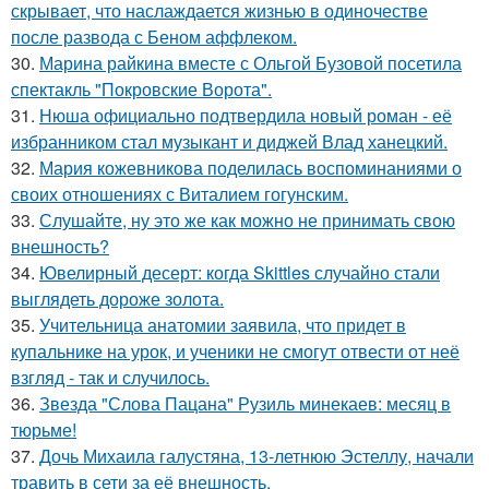
скрывает, что наслаждается жизнью в одиночестве
после развода с Беном аффлеком.
30.
Марина райкина вместе с Ольгой Бузовой посетила
спектакль "Покровские Ворота".
31.
Нюша официально подтвердила новый роман - её
избранником стал музыкант и диджей Влад ханецкий.
32.
Мария кожевникова поделилась воспоминаниями о
своих отношениях с Виталием гогунским.
33.
Слушайте, ну это же как можно не принимать свою
внешность?
34.
Ювелирный десерт: когда Skittles случайно стали
выглядеть дороже золота.
35.
Учительница анатомии заявила, что придет в
купальнике на урок, и ученики не смогут отвести от неё
взгляд - так и случилось.
36.
Звезда "Слова Пацана" Рузиль минекаев: месяц в
тюрьме!
37.
Дочь Михаила галустяна, 13-летнюю Эстеллу, начали
травить в сети за её внешность.