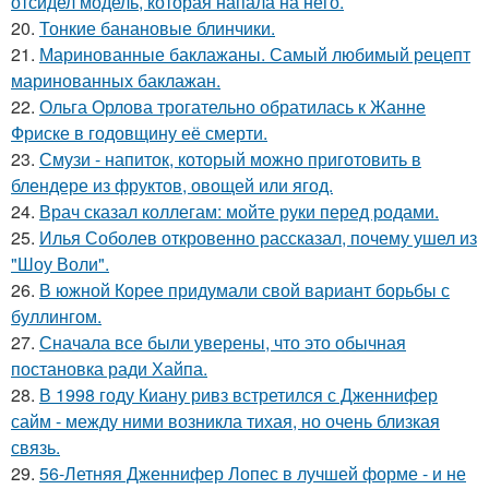
отсидел модель, которая напала на него.
20.
Тонкие банановые блинчики.
21.
Маринованные баклажаны. Самый любимый рецепт
маринованных баклажан.
22.
Ольга Орлова трогательно обратилась к Жанне
Фриске в годовщину её смерти.
23.
Смузи - напиток, который можно приготовить в
блендере из фруктов, овощей или ягод.
24.
Врач сказал коллегам: мойте руки перед родами.
25.
Илья Соболев откровенно рассказал, почему ушел из
"Шоу Воли".
26.
В южной Корее придумали свой вариант борьбы с
буллингом.
27.
Сначала все были уверены, что это обычная
постановка ради Хайпа.
28.
В 1998 году Киану ривз встретился с Дженнифер
сайм - между ними возникла тихая, но очень близкая
связь.
29.
56-Летняя Дженнифер Лопес в лучшей форме - и не