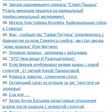
38.
Звезда нашумевшего сериала "Слово Пацана"
Рузиль минекаев решился на радикальный
профессиональный эксперимент.
39.
Могила Христофора Колумба, Кафедральныи собор
в Севилье.
40.
Фан - сообщество "Гарри Поттера" определилось с
фаворитом на роль Северуса снейпа - им стал звезда
"дома дракона" Юэн Митчелл.
41.
Ленивая лазанья - запеканка с кабачками.
42.
"ЭТО Ужасающе И Разрушительно".
43.
Егор бероев опубликовал редкие кадры с новой
супругой - 21-летней Анной Панкратовой.
44.
Курица в томатно - сливочном соусе.
45.
Остренький салат из огурцов за час "хрустите нa
здоровье!
46.
Сок для ….
47.
Актер Антон Батырев начал новые отношения
вскоре после развода с четвертой супругой.