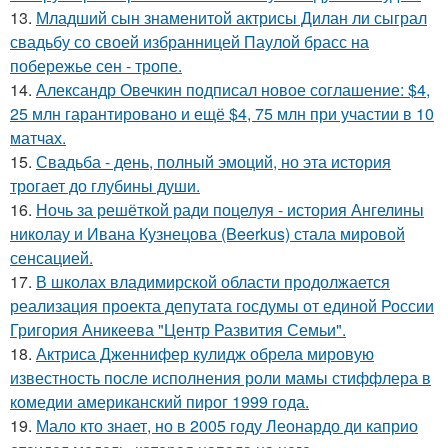
13.
Младший сын знаменитой актрисы Дилан ли сыграл
свадьбу со своей избранницей Паулой брасс на
побережье сен - тропе.
14.
Александр Овечкин подписал новое соглашение: $4,
25 млн гарантировано и ещё $4, 75 млн при участии в 10
матчах.
15.
Свадьба - день, полный эмоций, но эта история
трогает до глубины души.
16.
Ночь за решёткой ради поцелуя - история Ангелины
николау и Ивана Кузнецова (Beerkus) стала мировой
сенсацией.
17.
В школах владимирской области продолжается
реализация проекта депутата госдумы от единой России
Григория Аникеева "Центр Развития Семьи".
18.
Актриса Дженнифер кулидж обрела мировую
известность после исполнения роли мамы стиффлера в
комедии американский пирог 1999 года.
19.
Мало кто знает, но в 2005 году Леонардо ди каприо