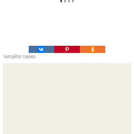
Читайте также
"Никому Люди не Нужны": почему власти не активно
признают дома аварийными.