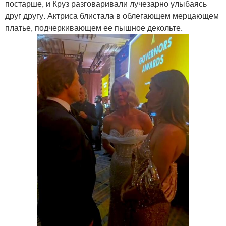
постарше, и Круз разговаривали лучезарно улыбаясь
друг другу. Актриса блистала в облегающем мерцающем
платье, подчеркивающем ее пышное декольте.