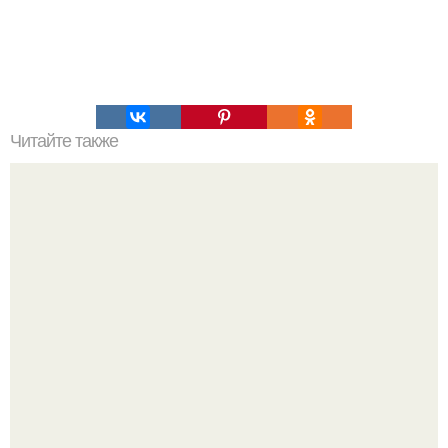
Читайте также
Как избежать ошибок при похудении за 30 дней