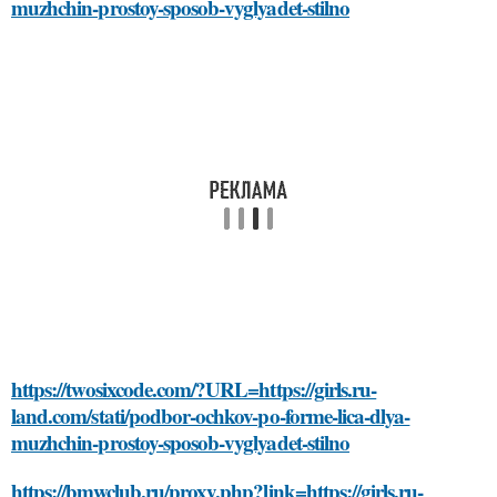
muzhchin-prostoy-sposob-vyglyadet-stilno
https://twosixcode.com/?URL=https://girls.ru-
land.com/stati/podbor-ochkov-po-forme-lica-dlya-
muzhchin-prostoy-sposob-vyglyadet-stilno
https://bmwclub.ru/proxy.php?link=https://girls.ru-