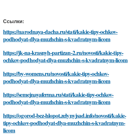
Ссылки:
https://narodnaya-dacha.ru/stati/kakie-tipy-ochkov-
podhodyat-dlya-muzhchin-s-kvadratnym-licom
https://jk-na-krasnyh-partizan-2.ru/novosti/kakie-tipy-
ochkov-podhodyat-dlya-muzhchin-s-kvadratnym-licom
https://by-womens.ru/novosti/kakie-tipy-ochkov-
podhodyat-dlya-muzhchin-s-kvadratnym-licom
https://semejnayaferma.ru/stati/kakie-tipy-ochkov-
podhodyat-dlya-muzhchin-s-kvadratnym-licom
https://ogorod-bez-hlopot.zelynyjsad.info/novosti/kakie-
tipy-ochkov-podhodyat-dlya-muzhchin-s-kvadratnym-
licom