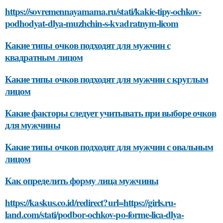
https://sovremennayamama.ru/stati/kakie-tipy-ochkov-
podhodyat-dlya-muzhchin-s-kvadratnym-licom
Какие типы очков подходят для мужчин с
квадратным лицом
Какие типы очков подходят для мужчин с круглым
лицом
Какие факторы следует учитывать при выборе очков
для мужчины
Какие типы очков подходят для мужчин с овальным
лицом
Как определить форму лица мужчины
https://kaskus.co.id/redirect?url=https://girls.ru-
land.com/stati/podbor-ochkov-po-forme-lica-dlya-