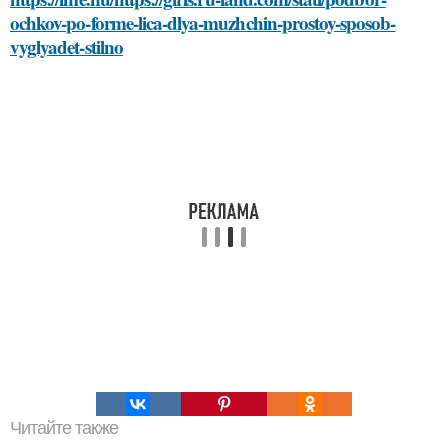
ochkov-po-forme-lica-dlya-muzhchin-prostoy-sposob-
vyglyadet-stilno
Читайте также