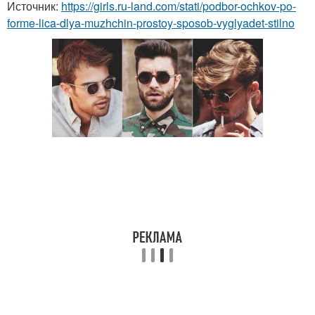
Источник:
https://girls.ru-land.com/stati/podbor-ochkov-po-
forme-lica-dlya-muzhchin-prostoy-sposob-vyglyadet-stilno