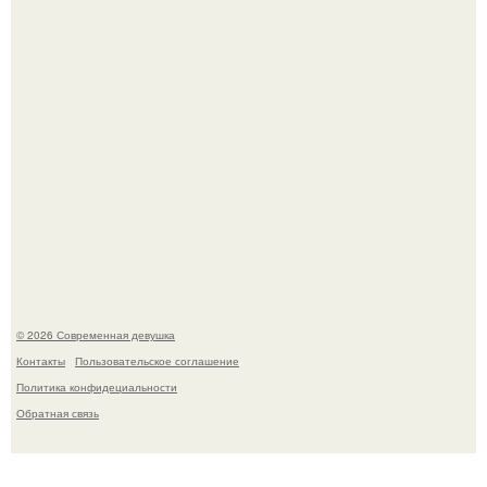
Лишь в том случае, если есть в истории моды идеал, то
это Синди Кроуфорд.
© 2026 Современная девушка
Контакты
Пользовательское соглашение
Политика конфидециальности
Обратная связь