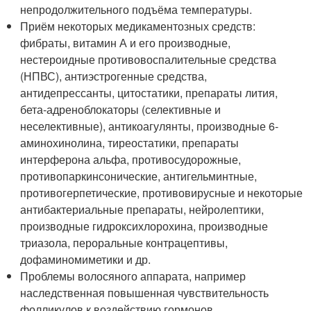
непродолжительного подъёма температуры.
Приём некоторых медикаментозных средств:
фибраты, витамин А и его производные,
нестероидные противовоспалительные средства
(НПВС), антиэстрогенные средства,
антидепрессанты, цитостатики, препараты лития,
бета-адреноблокаторы (селективные и
неселективные), антикоагулянты, производные 6-
аминохинолина, тиреостатики, препараты
интерферона альфа, противосудорожные,
противопаркинсонические, антигельминтные,
противогерпетические, противовирусные и некоторые
антибактериальные препараты, нейролептики,
производные гидроксихлорохина, производные
триазола, пероральные контрацептивы,
дофаминомиметики и др.
Проблемы волосяного аппарата, например
наследственная повышенная чувствительность
фолликулов к воздействию гормонов.