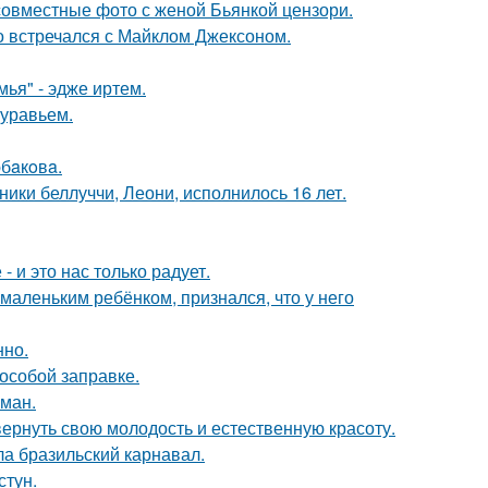
 совместные фото с женой Бьянкой цензори.
но встречался с Майклом Джексоном.
ья" - эдже иртем.
муравьем.
бaкoвa.
ники беллуччи, Леони, исполнилось 16 лет.
 и это нас только радует.
маленьким ребёнком, признался, что у него
нно.
 особой заправке.
оман.
 вернуть свою молодость и естественную красоту.
ла бразильский карнавал.
стун.