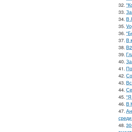
32.
"К
33.
За
34.
В 
35.
Vo
36.
"Б
37.
В 
38.
В2
39.
Гл
40.
За
41.
По
42.
Со
43.
Вс
44.
Се
45.
"Я
46.
В 
47.
Ан
среди
48.
30