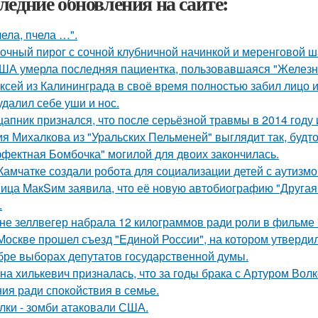
ледние обновления на сайте:
чела, пчела …".
очный пирог с сочной клубничной начинкой и меренговой ш
ША умерла последняя пациентка, пользовавшаяся "Железн
ксей из Калининграда в своё время полностью забил лицо и
удалил себе уши и нос.
цапник признался, что после серьёзной травмы в 2014 год
я Михалкова из "Уральских Пельменей" выглядит так, будто
фектная Бомбочка" могилой для двоих закончилась.
Камчатке создали робота для социализации детей с аутизмо
ица MакSим заявила, что её новую автобиографию "Другая 
.
не зеллвегер набрала 12 килограммов ради роли в фильме
Москве прошел съезд "Единой России", на котором утверди
бре выборах депутатов государственной думы.
на хилькевич призналась, что за годы брака с Артуром Вол
ия ради спокойствия в семье.
лки - зомби атаковали США.