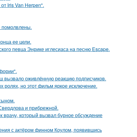
т Iris Van Herpen".
о помолвлены.
онца ее цели.
ского певца Энрике иглесиаса на песню Escape.
фории".
ш вызвало оживлённую реакцию подписчиков.
х ролях, но этот фильм яркое исключение.
 сыном.
Свердлова и прибрежной.
 к врачу, который вызвал бурное обсуждение
ения с актёром финном Коулом, появившись