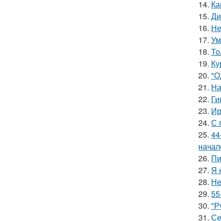
14.
Ка
15.
Ди
16.
Не
17.
Ум
18.
То
19.
Ку
20.
"О
21.
На
22.
Ги
23.
Ир
24.
С 
25.
44
начал
26.
Пи
27.
Я 
28.
Не
29.
55
30.
"Р
31.
Се