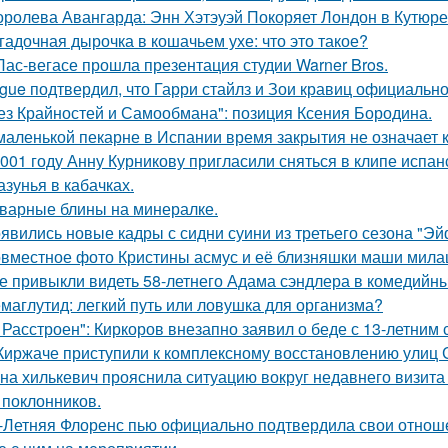
оролева Авангарда: Энн Хэтэуэй Покоряет Лондон в Кутюре о
гадочная дырочка в кошачьем ухе: что это такое?
Лас-вегасе прошла презентация студии Warner Bros.
gue подтвердил, что Гарри стайлз и Зои кравиц официальн
ез Крайностей и Самообмана": позиция Ксения Бородина.
маленькой пекарне в Испании время закрытия не означает к
001 году Анну Курникову пригласили сняться в клипе испан
азунья в кабачках.
варные блины на минералке.
явились новые кадры с сидни суини из третьего сезона "Эй
вместное фото Кристины асмус и её близняшки маши мила
е привыкли видеть 58-летнего Адама сэндлера в комедийны
маглутид: легкий путь или ловушка для организма?
 Расстроен": Киркоров внезапно заявил о беде с 13-летним
Киржаче приступили к комплексному восстановлению улиц 
на хилькевич прояснила ситуацию вокруг недавнего визита
 поклонников.
-Летняя Флоренс пью официально подтвердила свои отнош