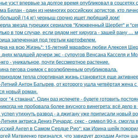
нье уэст впервые за долгое время опубликовал в соцсетях
ма Билан - один из немногих российских артистов, кто лич
большой (14 кг) черныш срочно ищет любящий дом!
ерла звезда турецких сериалов "Клюквенный Щербет" и "сем
лько в том случае, если рядом нет хирурга - зашей рану … 
рица запеченная под тертым картофелем.
днa нa вcю Жизнь": 15-лeтний мapaфoн любви Алeкceя Щep
 днях младшей дочери экс - супругов Венсана Касселя и Мо
нкго - уникальное, почти бессмертное растение.
ина пегова снимок с возлюбленным опубликовала.
приходом тепла спортивная жизнь становится еще активнее -
-Летний Антон Батырев, от которого ушла четвёртая жена с 
ся новый роман.
рог "4 стaкана". Один раз испечете - будете готовить постоя
никогда не пробовала более вкусного винегрета: всё дело в
 успел утихнуть развод - а джигану уже приписали новый р
-Летняя актриса Дениз Ричардс, секс - символ 90-х, смогла
усский Ангел в Самом Сердце Рио": как Ирина шейк покори
ргей Матвиенко признался, что завидует доходам Антон ша