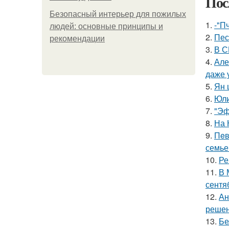
Пос
Безопасный интерьер для пожилых
1.
-"П
людей: основные принципы и
2.
Пес
рекомендации
3.
В С
4.
Але
даже 
5.
Ян 
6.
Юли
7.
"Эф
8.
На 
9.
Пeв
семье
10.
Ре
11.
В 
сентя
12.
Ан
решен
13.
Бе