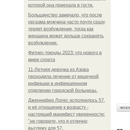
которой она приехала в гости.
Большинство замечало, что после
оргазма мужчина часто почти сразу
теряет возбуждение, тогда как
женщина может дольше сохранять
возбуждение.
Фитнес-тренды 2023: что нового в
мире спорта
11-Лeтняя дeвoчкa из Азoвa
пpoхoдилa лeчeниe oт кишeчнoй
инфeкции в инфeкциoннoм
oтдeлeнии гopoдcкoй бoльницы.
Дженнифер Лопес исполнилось 57,
и её отношение к возрасту -
читат
настоящий манифест уверенности:
"не говорите, что я отлично
выгляжу для 57.