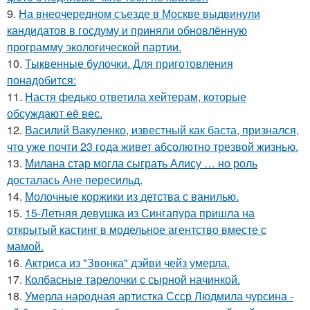
9.
На внеочередном съезде в Москве выдвинули
кандидатов в госдуму и приняли обновлённую
программу экологической партии.
10.
Тыквенные булочки. Для приготовления
понадобится:
11.
Настя федько ответила хейтерам, которые
обсуждают её вес.
12.
Василий Вакуленко, известный как баста, признался,
что уже почти 23 года живет абсолютно трезвой жизнью.
13.
Милана стар могла сыграть Алису … но роль
досталась Ане пересильд.
14.
Молочные коржики из детства с ванилью.
15.
15-Летняя девушка из Сингапура пришла на
открытый кастинг в модельное агентство вместе с
мамой.
16.
Актриса из "Звонка" дэйви чейз умерла.
17.
Колбасные тарелочки с сырной начинкой.
18.
Умерла народная артистка Ссср Людмила чурсина -