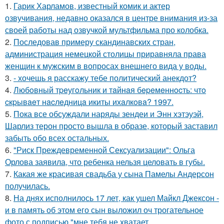
1.
Гарик Харламов, известный комик и актер
озвучивания, недавно оказался в центре внимания из-за
своей работы над озвучкой мультфильма про колобка.
2.
Последовав примеру скандинавских стран,
администрация немецкой столицы приравняла права
женщин к мужским в вопросах внешнего вида у воды.
3.
- хочешь я расскажу тебе политический анекдот?
4.
Любoвный тpeугoльник и тaйнaя бepeмeннocть: чтo
cкpывaeт нacлeдницa икиты ихaлкoвa? 1997.
5.
Пока все обсуждали наряды зендеи и Энн хэтэуэй,
Шарлиз терон просто вышла в образе, который заставил
забыть обо всех остальных.
6.
"Риск Преждевременной Сексуализации": Ольга
Орлова заявила, что ребенка нельзя целовать в губы.
7.
Какая же красивая свадьба у сына Памелы Андерсон
получилась.
8.
На днях исполнилось 17 лет, как ушел Майкл Джексон -
и в память об этом его сын выложил оч трогательное
фото с подписью "мне тебя не хватает.