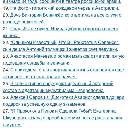
ей было 84 года, сообщили в театре российской армии.
19.
На фото - гигантский дождевой червь в Австралии.
20.
Дочь Виктории Бони жёстко ответила на все слухи о
разводе родителей.
21.
Свадьбы не будет: Ирина Дубцова бросила своего
жениха.
22.
"Слишком Известный, Чтобы Работать в Сервисе":
сын децла Антоний толмацкий живет за счет девушки.
23.
Анастасия Макеева и роман мальков отметили пятую
годовщину свадьбы и венчания.
24.
С приходом тепла спортивная жизнь становится еще
активнее - и это нас только радует.
25.
В сети активно обсуждают идеальный актерский
состав в адаптации мультфильма - звереполис.
26.
Алексей Серов из "Дискотеки Аварии" сделал дочери
подарок за успешную сдачу экзаменов.
27.
"Я Проколола Пупок и Сделала Губы": Екатерина
Шкуро рассказала о преображениях после расставания
с мужем.