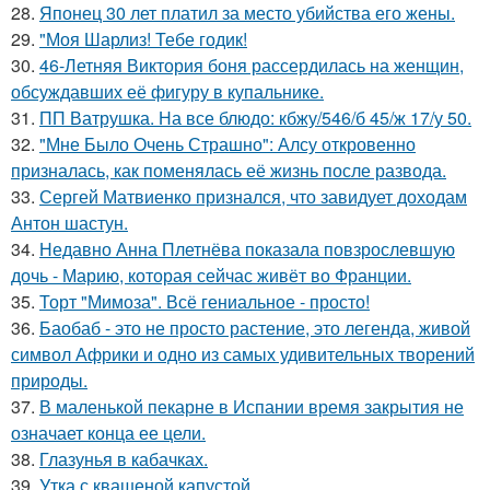
28.
Японец 30 лет платил за место убийства его жены.
29.
"Моя Шарлиз! Тебе годик!
30.
46-Летняя Виктория боня рассердилась на женщин,
обсуждавших её фигуру в купальнике.
31.
ПП Ватрушка. На все блюдо: кбжу/546/б 45/ж 17/у 50.
32.
"Мне Было Очень Страшно": Алсу откровенно
призналась, как поменялась её жизнь после развода.
33.
Сергей Матвиенко признался, что завидует доходам
Антон шастун.
34.
Недавно Анна Плетнёва показала повзрослевшую
дочь - Марию, которая сейчас живёт во Франции.
35.
Торт "Мимоза". Всё гениальное - просто!
36.
Баобаб - это не просто растение, это легенда, живой
символ Африки и одно из самых удивительных творений
природы.
37.
В маленькой пекарне в Испании время закрытия не
означает конца ее цели.
38.
Глазунья в кабачках.
39.
Утка с квашеной капустой.