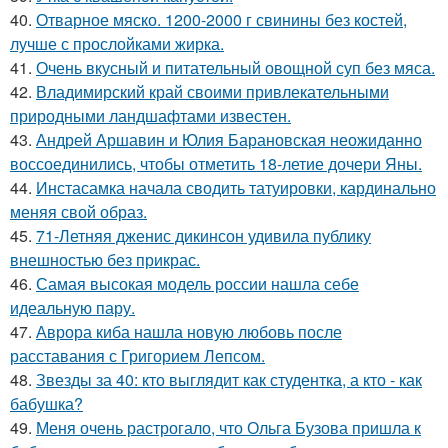
40.
Отварное мяско. 1200-2000 г свинины без костей,
лучше с прослойками жирка.
41.
Очень вкусный и питательный овощной суп без мяса.
42.
Владимирский край своими привлекательными
природными ландшафтами известен.
43.
Андрей Аршавин и Юлия Барановская неожиданно
воссоединились, чтобы отметить 18-летие дочери Яны.
44.
Инстасамка начала сводить татуировки, кардинально
меняя свой образ.
45.
71-Летняя дженис дикинсон удивила публику
внешностью без прикрас.
46.
Самая высокая модель россии нашла себе
идеальную пару.
47.
Аврора киба нашла новую любовь после
расставания с Григорием Лепсом.
48.
Звезды за 40: кто выглядит как студентка, а кто - как
бабушка?
49.
Меня очень растрогало, что Ольга Бузова пришла к