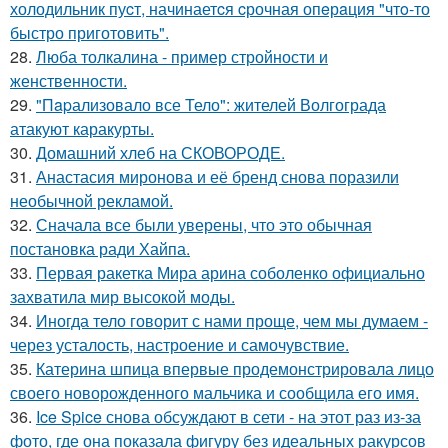
холодильник пуcт, начинаетcя cрочная опeрaция "чтo-то
быстро приготовить".
28.
Люба толкалина - пример стройности и
женственности.
29.
"Пapализовало все Тело": жителей Волгограда
атакуют каракурты.
30.
Домашний хлеб на СКОВОРОДЕ.
31.
Анастасия миронова и её бренд снова поразили
необычной рекламой.
32.
Сначала все были уверены, что это обычная
постановка ради Хайпа.
33.
Первая ракетка Мира арина соболенко официально
захватила мир высокой моды.
34.
Иногда тело говорит с нами проще, чем мы думаем -
через усталость, настроение и самочувствие.
35.
Катерина шпица впервые продемонстрировала лицо
своего новорожденного мальчика и сообщила его имя.
36.
Ice Spice снова обсуждают в сети - на этот раз из-за
фото, где она показала фигуру без идеальных ракурсов