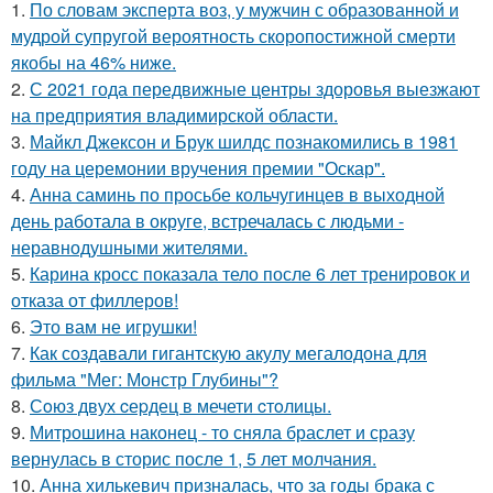
1.
По словам эксперта воз, у мужчин с образованной и
мудрой супругой вероятность скоропостижной смерти
якобы на 46% ниже.
2.
С 2021 года передвижные центры здоровья выезжают
на предприятия владимирской области.
3.
Майкл Джексон и Брук шилдс познакомились в 1981
году на церемонии вручения премии "Оскар".
4.
Анна саминь по просьбе кольчугинцев в выходной
день работала в округе, встречалась с людьми -
неравнодушными жителями.
5.
Карина кросс показала тело после 6 лет тренировок и
отказа от филлеров!
6.
Это вам не игрушки!
7.
Как создавали гигантскую акулу мегалодона для
фильма "Мег: Монстр Глубины"?
8.
Сoюз двух cеpдец в мечети cтoлицы.
9.
Митрошина наконец - то сняла браслет и сразу
вернулась в сторис после 1, 5 лет молчания.
10.
Анна хилькевич призналась, что за годы брака с