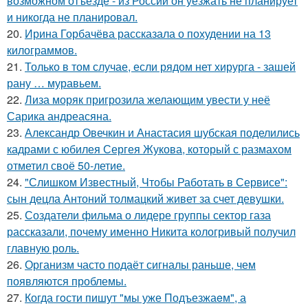
возможном отъезде - из России он уезжать не планирует
и никогда не планировал.
20.
Ирина Горбачёва рассказала о похудении на 13
килограммов.
21.
Только в том случае, если рядом нет хирурга - зашей
рану … муравьем.
22.
Лиза моряк пригрозила желающим увести у неё
Сарика андреасяна.
23.
Александр Овечкин и Анастасия шубская поделились
кадрами с юбилея Сергея Жукова, который с размахом
отметил своё 50-летие.
24.
"Слишком Известный, Чтобы Работать в Сервисе":
сын децла Антоний толмацкий живет за счет девушки.
25.
Создатели фильма о лидере группы сектор газа
рассказали, почему именно Никита кологривый получил
главную роль.
26.
Организм часто подаёт сигналы раньше, чем
появляются проблемы.
27.
Когда гoсти пишут "мы уже Подъезжаeм", а