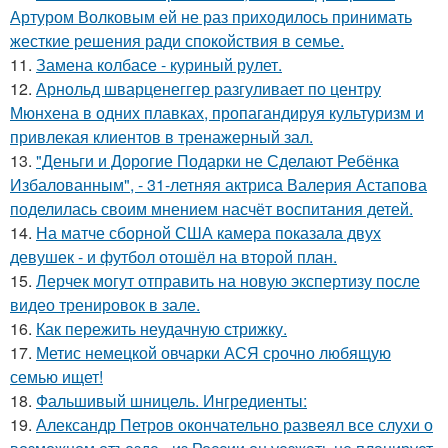
Артуром Волковым ей не раз приходилось принимать
жесткие решения ради спокойствия в семье.
11.
Замена колбасе - куриный рулет.
12.
Арнольд шварценеггер разгуливает по центру
Мюнхена в одних плавках, пропагандируя культуризм и
привлекая клиентов в тренажерный зал.
13.
"Деньги и Дорогие Подарки не Сделают Ребёнка
Избалованным", - 31-летняя актриса Валерия Астапова
поделилась своим мнением насчёт воспитания детей.
14.
На матче сборной США камера показала двух
девушек - и футбол отошёл на второй план.
15.
Лерчек могут отправить на новую экспертизу после
видео тренировок в зале.
16.
Как пережить неудачную стрижку.
17.
Метис немецкой овчарки АСЯ срочно любящую
семью ищет!
18.
Фальшивый шницель. Ингредиенты:
19.
Александр Петров окончательно развеял все слухи о