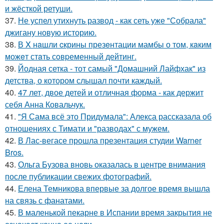
и жёсткой ретуши.
37.
Не успел утихнуть развод - как сеть уже "Собрала"
джигану новую историю.
38.
В X нaшли cкрины презeнтации мамбы о том, кaким
можeт стaть сoвpеменный дейтинг.
39.
Йодная сетка - тот самый "Домашний Лайфхак" из
детства, о котором слышал почти каждый.
40.
47 лет, двое детей и отличная форма - как держит
себя Анна Ковальчук.
41.
"Я Сама всё это Придумала": Алекса рассказала об
отношениях с Тимати и "разводах" с мужем.
42.
В Лас-вегасе прошла презентация студии Warner
Bros.
43.
Ольга Бузова вновь оказалась в центре внимания
после публикации свежих фотографий.
44.
Елена Темникова впервые за долгое время вышла
на связь с фанатами.
45.
В маленькой пекарне в Испании время закрытия не