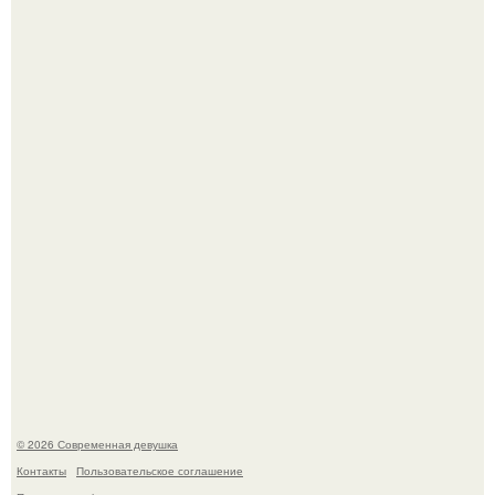
У юли Гаврилиной снова случился конфликт с комиком
Ильей Соболевым.
Рацион 1400 калорий.
© 2026 Современная девушка
Контакты
Пользовательское соглашение