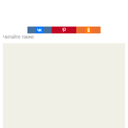
Читайте также
Как можно украсить дом для празднования Нового года
свиньи