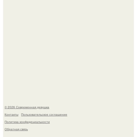
летней дочерью от Гарика Харламова.
Спустя годы актеры хоррора "Тело Дженнифер" сильно
изменились, пройдя путь от подростковых кумиров до
мировых звезд.
© 2026 Современная девушка
Контакты
Пользовательское соглашение
Политика конфидециальности
Обратная связь