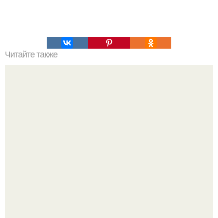
Читайте также
Лесенка. Похудеть за 5 дней на 3-8 кг реально?