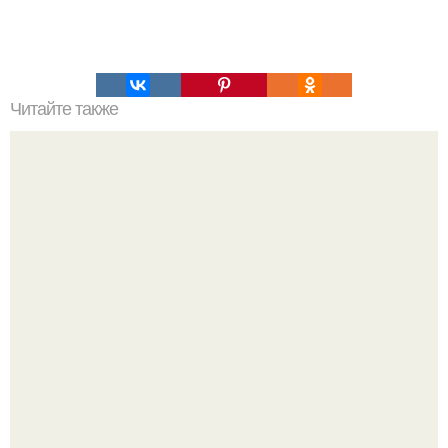
Читайте также
Как можно украсить дом для празднования Нового года
свиньи