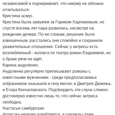
независимой и подчеркивает, что никому не обязана
отчитываться.
Кристина асмус.
Кристина была замужем за Гариком Харламовым, но
спустя восемь лет пара развелась, несмотря на
рождение дочери. По ее словам, решение было
взвешенным, расстались они спокойно и сохранили
уважительные отношения. Сейчас у актрисы есть
возлюбленный - коллега по театру роман Евдокимов, но
о браке речи не идет.
Карина андоленко.
Андоленко регулярно приписывают романы с
известными мужчинами - среди предполагаемых
избранников называли и гелу месхи, и Дмитрия Дюжева,
и Егора Кончаловского. Подтвердить эти слухи сложно:
достоверно известно лишь то, что сейчас актриса
свободна.
Настасья самбурская.
Артистка нередко влюбляется, а однажды даже