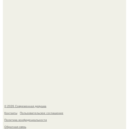
По словам эксперта воз, у мужчин с образованной и
мудрой супругой вероятность скоропостижной смерти
якобы на 46% ниже.
Лишь в том случае, если есть в истории моды идеал, то
это Синди Кроуфорд.
© 2026 Современная девушка
Контакты
Пользовательское соглашение
Политика конфидециальности
Обратная связь