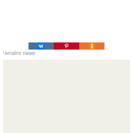
Читайте также
Курица по-французски в мультиварке.