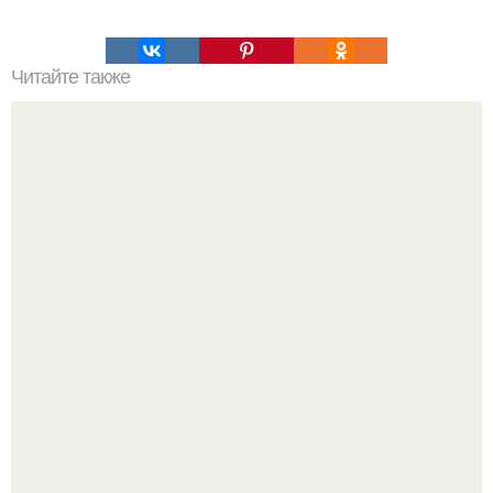
Читайте также
Как избежать ошибок при похудении за 30 дней
В этой истории не было подпольного кабинета и