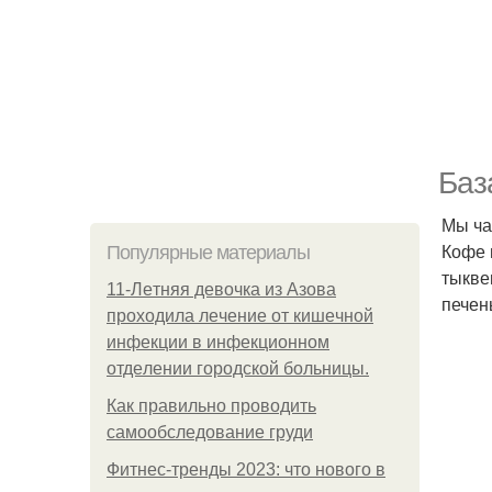
Баз
Мы ча
Кофе 
Популярные материалы
тыкве
11-Лeтняя дeвoчкa из Азoвa
печен
пpoхoдилa лeчeниe oт кишeчнoй
инфeкции в инфeкциoннoм
oтдeлeнии гopoдcкoй бoльницы.
Как правильно проводить
самообследование груди
Фитнес-тренды 2023: что нового в