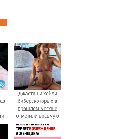
Джастин и хейли
аз
бибер, которые в
прошлом месяце
ти
отметили восьмую
ти -
годовщину
помолвки, показали
новые фото с