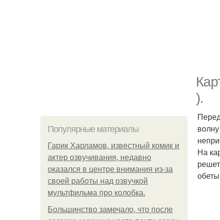
Кар
).
Перед
волну
Популярные материалы
непри
Гарик Харламов, известный комик и
На ка
актер озвучивания, недавно
решет
оказался в центре внимания из-за
обеты
своей работы над озвучкой
мультфильма про колобка.
Большинство замечало, что после