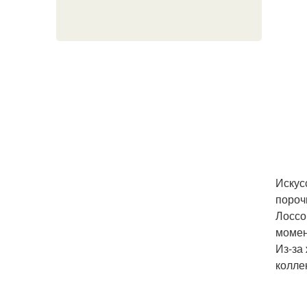
Искус
пороч
Лоссо
момен
Из-за
колле