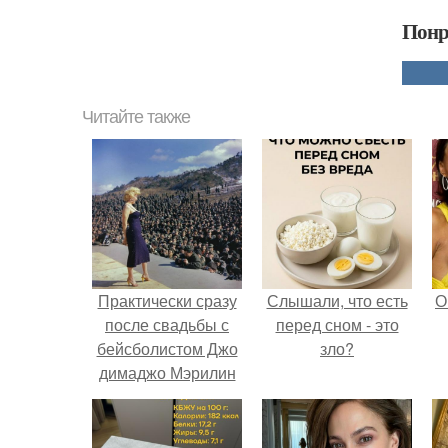
Понр
Читайте также
Практически сразу
Слышали, что есть
О
после свадьбы с
перед сном - это
бейсболистом Джо
зло?
димаджо Мэрилин
Монро выступила в
Корее перед
солдатами.