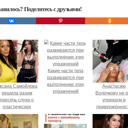
авилось? Поделитесь с друзьями!
Какие части тела
развиваются при
выполнении этих
ксана Самойлова
Анастасию
упражнений
решила разом
Волочкову не р
пресечь слухи о
упрекали в
пластических
приверженнос
операциях и
устаревшим бью
публично
процедурам.
прояснила