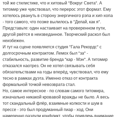
той же стилистике, что и хитовый "Вокруг Света". А
титомир уже чувствовал, что перерос этот формат. Ему
хотелось рвануть в сторону энергичного рэпа и хип-хопа
- того самого, что позже вылилось в "Делай, как я".
Представьте: один настаивает на проверенном пути,
другой рвётся в неизведанное. Творческий раскол был
неизбежен.
И тут на сцене появляется студия "Гала Рекордс" с
долгосрочным контрактом. Лемох был "за" -
стабильность, развитие бренда "кар - Мэн". А титомир
отказался наотрез. Он не хотел связывать себя
обязательствами на годы вперёд, чувствовал, что ему
тесно в рамках дуэта. Именно отказ от контракта
формальной точкой невозврата стал.
Но, самое интересное - по словам самого титомира,
изначально никакой кровавой вражды не было. А весь
тот скандальный флёр, взаимные колкости и шум в
прессе - это был продуманный пиар - ход. Они
намеренно раздули конфликт, чтобы привлечь внимание