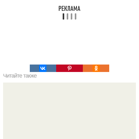
Читайте также
Настоящая королева готики: как 55-летняя Кэтрин зета -