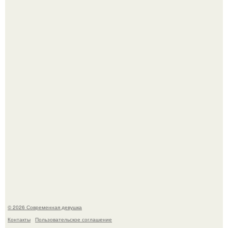
В стране зафиксировали аномальный психологический
сдвиг: переоценка ценностей и жесткая депрессия
теперь настигают парней на 10 лет раньше.
Соцсети захлестнула волна тревожных сообщений о
загадочном "Июньском Феномене".
© 2026 Современная девушка
Контакты
Пользовательское соглашение