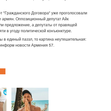
 от "Гражданского Договора" уже проголосовали
е армян. Оппозиционный депутат Айк
ли предложение, а депутаты от правящей
яти в угоду политической конъюнктуре.
 в единый паззл, то картина неутешительная:
йинформ новости Армения 57.