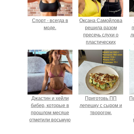
Спорт - всегда в
Оксана Самойлова
моде.
решила разом
пресечь слухи о
л
пластических
операциях и
п
публично
прояснила
ситуацию.
Джастин и хейли
Приготовь ПП
П
бибер, которые в
лепешку с сыром и
прошлом месяце
творогом.
отметили восьмую
годовщину
помолвки, показали