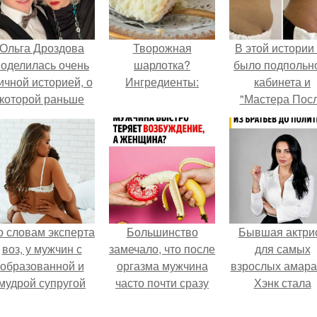
Ольга Дроздова
Творожная
В этой истории
поделилась очень
шарлотка?
было подпольн
ичной историей, о
Ингредиенты:
кабинета и
которой раньше
"Мастера Пос
очти не говорила.
Двухнедельн
Курсов".
о словам эксперта
Большинство
Бывшая актри
воз, у мужчин с
замечало, что после
для самых
образованной и
оргазма мужчина
взрослых амара
мудрой супругой
часто почти сразу
Хэнк стала
вероятность
теряет
сенатором в
скоропостижной
возбуждение, тогда
Колумбии.