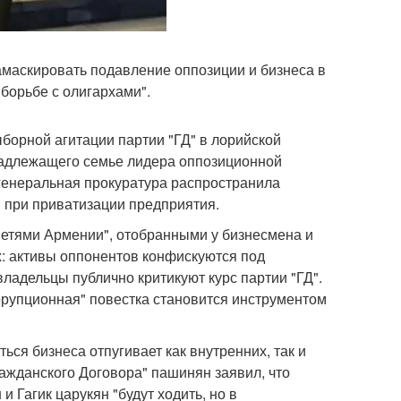
амаскировать подавление оппозиции и бизнеса в
борьбе с олигархами".
борной агитации партии "ГД" в лорийской
инадлежащего семье лидера оппозиционной
 генеральная прокуратура распространила
 при приватизации предприятия.
Сетями Армении", отобранными у бизнесмена и
: активы оппонентов конфискуются под
владельцы публично критикуют курс партии "ГД".
ррупционная" повестка становится инструментом
ся бизнеса отпугивает как внутренних, так и
ражданского Договора" пашинян заявил, что
 Гагик царукян "будут ходить, но в