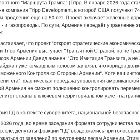
портного "Маршрута Трампа" (Tripp. В январе 2026 года ста
на компания Tripp Development, в которой США получают 74%
м продления ещё на 50 лет. Проект включает железные дор
 - и газопроводы. По сути, Армения передаёт управление 
т.
Настаивает, что проект "откроет стратегические экономичес
и Tripp Армения выступает "Транзитной Страной, но не Тр
сов Армении Давид ананян: "Это Имитация Транзита, а не
айджан уже командным голосом заявлял, что коридор дол
аможенного Контроля со Стороны Армении". Хотя вашингто
енитета", фактическая передача управления американской 
ой Армения не сможет полноценно контролировать перемещ
енитет страны в ключевом территориальном узле - на гран
вия ГД в контексте суверенитета, национальной безопасно
 2026 года, во время заседания формата сотрудничества 
сселе, депутаты фракции "ГД" воздержались при голосова
ржаться от заявлений по внутренним делам Армении. Этим 