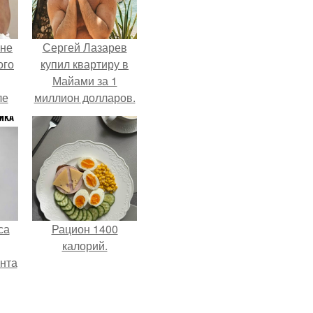
 не
Сергей Лазарев
ого
купил квартиру в
Майами за 1
ле
миллион долларов.
ых
са
Рацион 1400
калорий.
нта