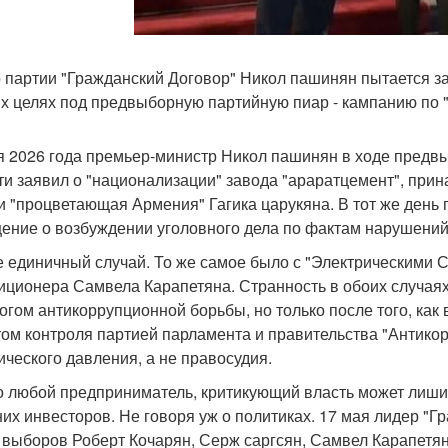
 партии "Гражданский Договор" Никол пашинян пытается з
х целях под предвыборную партийную пиар - кампанию по "
я 2026 года премьер-министр Никол пашинян в ходе предвы
ти заявил о "национализации" завода "араратцемент", пр
и "процветающая Армения" Гагика царукяна. В тот же день
ение о возбуждении уголовного дела по фактам нарушений
е единичный случай. То же самое было с "Электрическими 
иционера Самвела Карапетяна. Странность в обоих случаях
огом антикоррупционной борьбы, но только после того, как 
том контроля партией парламента и правительства "Антико
ического давления, а не правосудия.
то любой предприниматель, критикующий власть может лишить
их инвесторов. Не говоря уж о политиках. 17 мая лидер "Г
 выборов Роберт Кочарян, Серж саргсян, Самвел Карапетян и