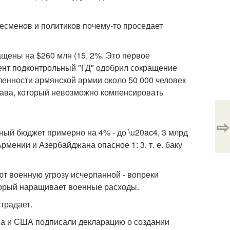
есменов и политиков почему-то проседает
щены на $260 млн (15, 2%. Это первое
ент подконтрольный "ГД" одобрил сокращение
ленности армянской армии около 50 000 человек
тава, который невозможно компенсировать
⇨
ый бюджет примерно на 4% - до \u20ac4, 3 млрд
рмении и Азербайджана опасное 1: 3, т. е. баку
ют военную угрозу исчерпанной - вопреки
торый наращивает военные расходы.
традает.
на и США подписали декларацию о создании