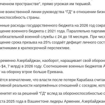
иченном пространстве", прямо угрожая им тюрьмой.
не воинственной линии руководства "ГД" в отношении бизн
носпособность страны.
нные расходы государственного бюджета на 2026 год сокра
щение военного бюджета с 2021 года. Параллельно парлам
 обязательной военной службы с 24 до 18 месяцев. При чис
щение срока призыва на 25% создаёт дефицит личного сос
актниками в краткосрочной перспективе.
ременно Азербайджан, наоборот, наращивает свой оборонн
о $4, 7 млрд) в 2026 году. Соотношение военных бюджетов А
т на оборону втрое больше Еревана.
ётся впечатление, что власти после потери Карабаха счита
тивной реальности напряжённых отношений с соседом, ко
енитет из-за решений "ГД" вслед за обороноспособностью с
уста 2025 года в Вашингтоне лидеры Армении, Азербайджа