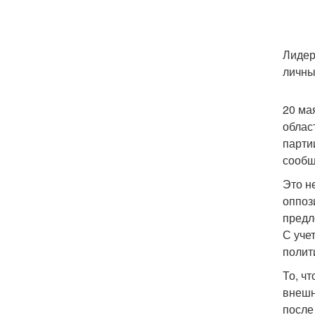
Лидер
личны
20 ма
облас
парти
сообщ
Это н
оппоз
предл
С уче
полит
То, ч
внешн
после