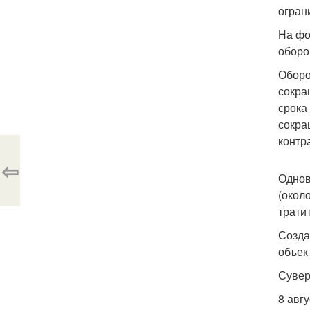
огран
На фо
оборо
Оборо
сокра
срока
сокра
контр
⇦
Однов
(окол
трати
Созда
объек
Сувер
8 авг