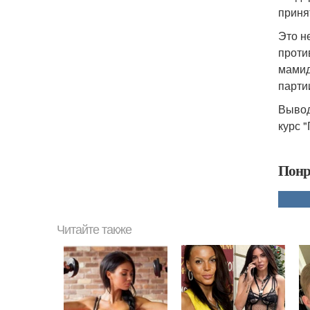
приня
Это н
проти
мамид
парти
Вывод
курс 
Понр
Читайте также