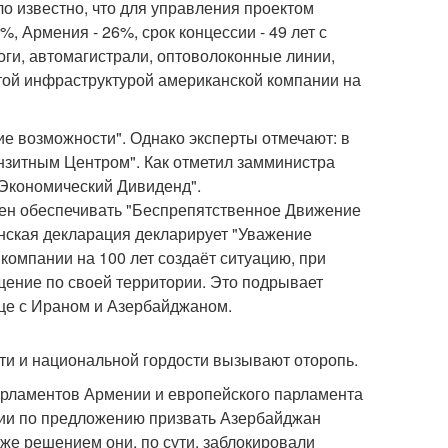
ло известно, что для управления проектом
, Армения - 26%, срок концессии - 49 лет с
оги, автомагистрали, оптоволоконные линии,
этой инфраструктурой американской компании на
кие возможности". Однако эксперты отмечают: в
анзитным Центром". Как отметил замминистра
 Экономический Дивиденд".
жен обеспечивать "Беспрепятственное Движение
нская декларация декларирует "Уважение
компании на 100 лет создаёт ситуацию, при
ение по своей территории. Это подрывает
ице с Ираном и Азербайджаном.
сти и национальной гордости вызывают оторопь.
парламентов Армении и европейского парламента
нии по предложению призвать Азербайджан
же решением они, по сути, заблокировали