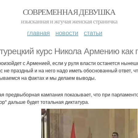
СОВРЕМЕННАЯ ДЕВУШКА
изысканная и жгучая женская страничка
главная
новости
статьи
турецкий курс Никола Армению как г
роизойдет с Арменией, если у руля власти останется ныне
с не праздный и на него надо иметь обоснованный ответ, чт
ываемся на фактах и мы делаем выводы.
я предвыборная кампания показывает, что при парламент
ор" дальше будет тотальная диктатура.