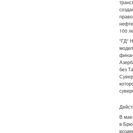
транс
созда
право
нефте
100 ле
"ГД" 
модел
финан
Азерб
без Т
Сувер
котор
сувер
Дейст
В мае
в Брю
возде