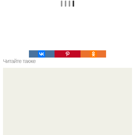
Читайте также
Кыстыбый история возникновения. Кыстыбый.
Кыстыбый - Это национальное татарское блюдо, и
каждая Татарочка знает, как его приготовить.