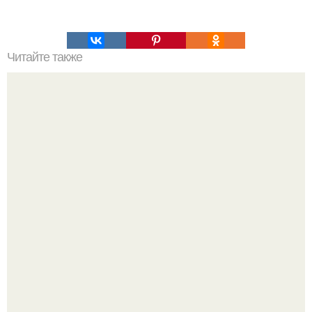
Читайте также
Почему уменьшились ягодицы. Почему не растут
ягодичные мышцы?