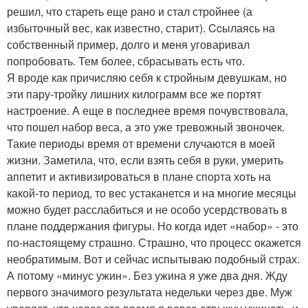
решил, что стареть еще рано и стал стройнее (а
избыточный вес, как известно, старит). Ccылаясь на
собственный пример, долго и меня уговаривал
попробовать. Тем более, сбрасывать есть что.
Я вроде как причисляю себя к стройным девушкам, но
эти пару-тройку лишних килограмм все же портят
настроение. А еще в последнее время почувствовала,
что пошел набор веса, а это уже тревожный звоночек.
Такие периоды время от времени случаются в моей
жизни. Заметила, что, если взять себя в руки, умерить
аппетит и активизироваться в плане спорта хоть на
какой-то период, то вес устаканется и на многие месяцы
можно будет расслабиться и не особо усердствовать в
плане поддержания фигуры. Но когда идет «набор» - это
по-настоящему страшно. Страшно, что процесс окажется
необратимым. Вот и сейчас испытываю подобный страх.
А потому «минус ужин». Без ужина я уже два дня. Жду
первого значимого результата недельки через две. Муж