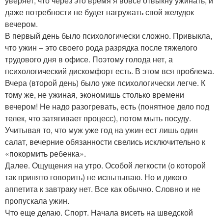
уверяет, что через это время я вовсе отвыкну ужинать, и
даже потребности не будет нагружать свой желудок
вечером.
В первый день было психологически сложно. Привыкла,
что ужин – это своего рода разрядка после тяжелого
трудового дня в офисе. Поэтому голода нет, а
психологический дискомфорт есть. В этом вся проблема.
Вчера (второй день) было уже психологически легче. К
тому же, не ужиная, экономишь столько времени
вечером! Не надо разогревать, есть (понятное дело под
телек, что затягивает процесс), потом мыть посуду.
Учитывая то, что муж уже год на ужин ест лишь один
салат, вечерние обязанности свелись исключительно к
«покормить ребенка».
Далее. Ощущения на утро. Особой легкости (о которой
так принято говорить) не испытываю. Но и дикого
аппетита к завтраку нет. Все как обычно. Словно и не
пропускала ужин.
Что еще делаю. Спорт. Начала висеть на шведской