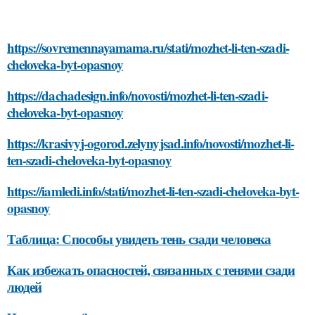
https://sovremennayamama.ru/stati/mozhet-li-ten-szadi-
cheloveka-byt-opasnoy
https://dachadesign.info/novosti/mozhet-li-ten-szadi-
cheloveka-byt-opasnoy
https://krasivyj-ogorod.zelynyjsad.info/novosti/mozhet-li-
ten-szadi-cheloveka-byt-opasnoy
https://iamledi.info/stati/mozhet-li-ten-szadi-cheloveka-byt-
opasnoy
Таблица: Способы увидеть тень сзади человека
Как избежать опасностей, связанных с тенями сзади
людей