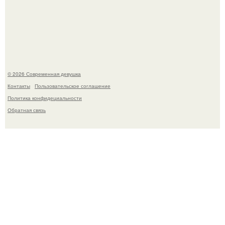
Соцсети захлестнула волна тревожных сообщений о
загадочном "Июньском Феномене".
© 2026 Современная девушка
Контакты
Пользовательское соглашение
Политика конфидециальности
Обратная связь