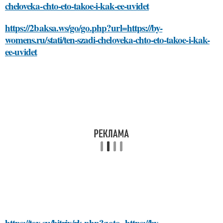
cheloveka-chto-eto-takoe-i-kak-ee-uvidet
https://2baksa.ws/go/go.php?url=https://by-
womens.ru/stati/ten-szadi-cheloveka-chto-eto-takoe-i-kak-
ee-uvidet
https://tex.su/bitrix/rk.php?goto=https://by-