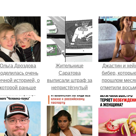
Ольга Дроздова
Жительнице
Джастин и хей
поделилась очень
Саратова
бибер, которые
ичной историей, о
выписали штраф за
прошлом меся
которой раньше
непристёгнутый
отметили вось
очти не говорила.
ремень - при том,
годовщину
что ремень на ней
помолвки, пока
был.
новые фото 
совместного
отдыха.