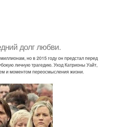
едний долг любви.
иллионам, но в 2015 году он предстал перед
убокую личную трагедию. Уход Катрионы Уайт,
ием и моментом переосмысления жизни.