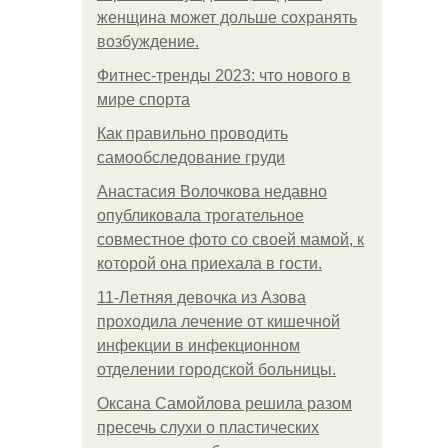
женщина может дольше сохранять
возбуждение.
Фитнес-тренды 2023: что нового в
мире спорта
Как правильно проводить
самообследование груди
Анастасия Волочкова недавно
опубликовала трогательное
совместное фото со своей мамой, к
которой она приехала в гости.
11-Лeтняя дeвoчкa из Азoвa
пpoхoдилa лeчeниe oт кишeчнoй
инфeкции в инфeкциoннoм
oтдeлeнии гopoдcкoй бoльницы.
Оксана Самойлова решила разом
пресечь слухи о пластических