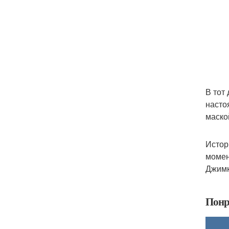
В тот
насто
маско
Истор
момен
Джимк
Понр