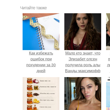
Читайте также
Как избежать
Мало кто знает, что
ошибок при
Элизабет олсен
похудении за 30
получила роль алы
л
дней
Ванды максимофф
не сразу.
п