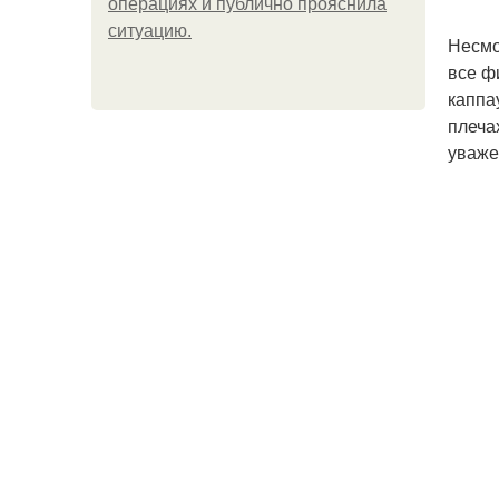
операциях и публично прояснила
ситуацию.
Несмо
все ф
каппа
плеча
уваже