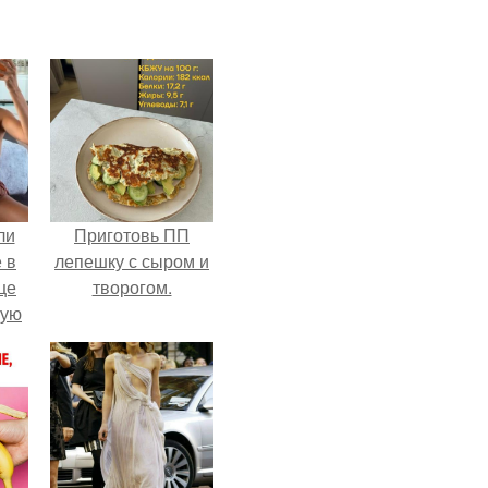
ли
Приготовь ПП
 в
лепешку с сыром и
це
творогом.
мую
зали
с