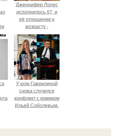
Дженнифер Лопес
аз
исполнилось 57, и
её отношение к
ти
возрасту -
ти -
настоящий
манифест
уверенности: "не
говорите, что я
отлично выгляжу
для 57.
са
У юли Гаврилиной
снова случился
нта
конфликт с комиком
Ильей Соболевым.