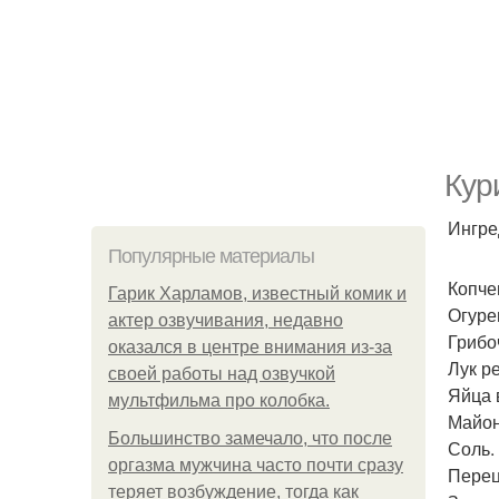
Кур
Ингре
Популярные материалы
Копчен
Гарик Харламов, известный комик и
Огурец
актер озвучивания, недавно
Грибо
оказался в центре внимания из-за
Лук ре
своей работы над озвучкой
Яйца 
мультфильма про колобка.
Майон
Большинство замечало, что после
Соль.
оргазма мужчина часто почти сразу
Перец
теряет возбуждение, тогда как