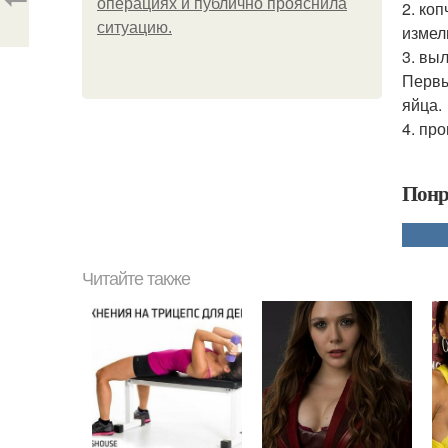
операциях и публично прояснила
2. ко
ситуацию.
измел
3. вы
Первый
яйца.
4. пр
Понр
Читайте также