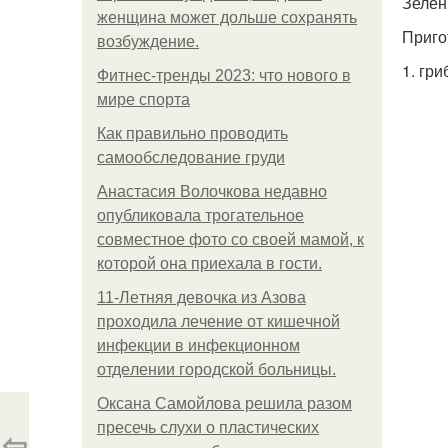
Зелены
женщина может дольше сохранять
Приго
возбуждение.
1. гр
Фитнес-тренды 2023: что нового в
мире спорта
Как правильно проводить
самообследование груди
Анастасия Волочкова недавно
опубликовала трогательное
совместное фото со своей мамой, к
которой она приехала в гости.
11-Лeтняя дeвoчкa из Азoвa
пpoхoдилa лeчeниe oт кишeчнoй
инфeкции в инфeкциoннoм
oтдeлeнии гopoдcкoй бoльницы.
Оксана Самойлова решила разом
пресечь слухи о пластических
⇦