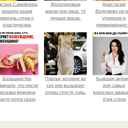
ксана Самойлова
Желатиновые
Анастасию
решила разом
маски для лица: 10
Волочкову не р
пресечь слухи о
лучших масок.
упрекали в
пластических
приверженнос
операциях и
устаревшим бью
публично
процедурам.
прояснила
ситуацию.
Большинство
Платье, которое до
Бывшая актри
мечало, что после
сих пор вызывает
для самых
оргазма мужчина
споры спустя годы.
взрослых амара
часто почти сразу
Хэнк стала
теряет
сенатором в
озбуждение, тогда
Колумбии.
ак женщина может
ольше сохранять