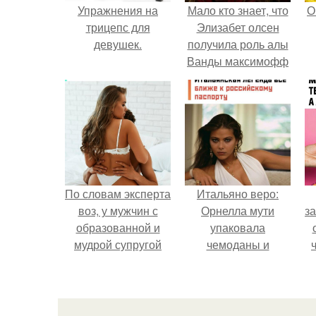
Упражнения на
Мало кто знает, что
О
трицепс для
Элизабет олсен
девушек.
получила роль алы
Ванды максимофф
не сразу.
По словам эксперта
Итальяно веро:
воз, у мужчин с
Орнелла мути
за
образованной и
упаковала
мудрой супругой
чемоданы и
вероятность
готовится
скоропостижной
обзавестись
в
смерти якобы на
красным
к
46% ниже.
паспортом.
д