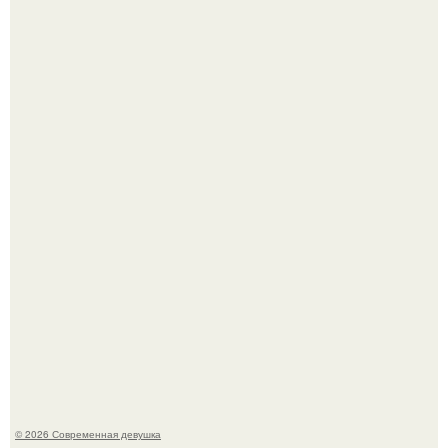
У юли Гаврилиной снова случился конфликт с комиком
Ильей Соболевым.
Рацион 1400 калорий.
© 2026 Современная девушка