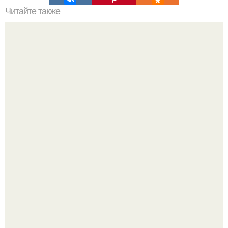
Читайте также
Маринады для рыбы.
Анастасию Волочкову не раз упрекали в
приверженности устаревшим бьюти - процедурам.