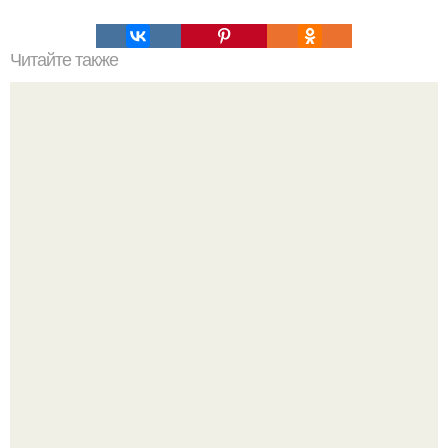
Читайте также
Как организовать свое время для достижения порядка
Все же слышали про вчерашнюю победу Бена аффлека
в "кто хочет стать миллионером?