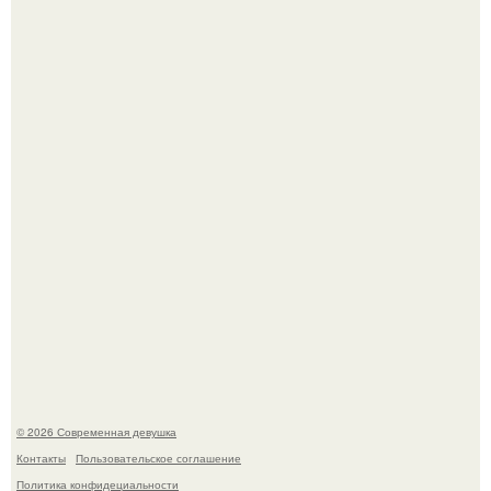
Платье, которое до сих пор вызывает споры спустя годы.
У юли Гаврилиной снова случился конфликт с комиком
Ильей Соболевым.
© 2026 Современная девушка
Контакты
Пользовательское соглашение
Политика конфидециальности