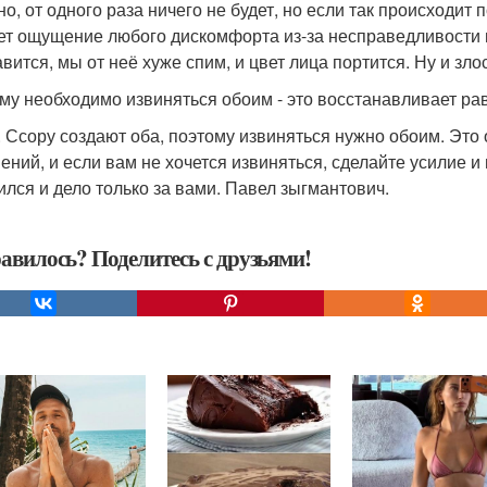
о, от одного раза ничего не будет, но если так происходит п
ет ощущение любого дискомфорта из-за несправедливости 
авится, мы от неё хуже спим, и цвет лица портится. Ну и зло
му необходимо извиняться обоим - это восстанавливает ра
. Ссору создают оба, поэтому извиняться нужно обоим. Это
ений, и если вам не хочется извиняться, сделайте усилие и
ился и дело только за вами. Павел зыгмантович.
авилось? Поделитесь с друзьями!