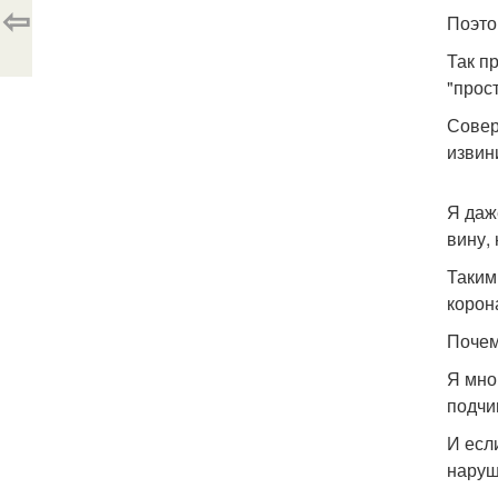
⇦
Поэто
Так пр
"прост
Совер
извин
Я даж
вину, 
Таким
корон
Почем
Я мно
подчи
И есл
наруш