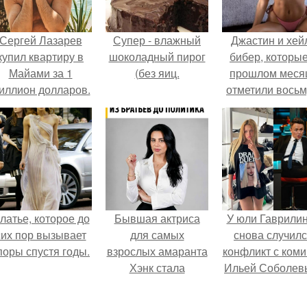
Сергей Лазарев
Супер - влажный
Джастин и хей
купил квартиру в
шоколадный пирог
бибер, которые
Майами за 1
(без яиц.
прошлом меся
иллион долларов.
отметили вось
годовщину
помолвки, пока
новые фото 
совместного
отдыха.
латье, которое до
Бывшая актриса
У юли Гаврили
сих пор вызывает
для самых
снова случил
поры спустя годы.
взрослых амаранта
конфликт с ком
Хэнк стала
Ильей Соболев
сенатором в
Колумбии.