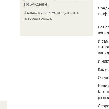
возбуждение.
Среди
В каких музеях можно узнать о
конфл
истории города
Вот с
понял
И сам
котор
инцид
И ник
Как ж
Очень
Неваж
Кто-то
разоз
Ссора