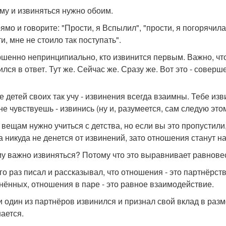
му и извиняться нужно обоим.
ямо и говорите: "Прости, я Вспылил", "прости, я погорячила
и, мне не стоило так поступать".
шенно непринципиально, кто извинится первым. Важно, что
ился в ответ. Тут же. Сейчас же. Сразу же. Вот это - совер
е детей своих так учу - извинения всегда взаимны. Тебе изв
не чувствуешь - извинись (ну и, разумеется, сам следую этом
 вещам нужно учиться с детства, но если вы это пропустили
а никуда не денется от извинений, зато отношения станут н
у важно извиняться? Потому что это выравнивает равнове
го раз писал и рассказывал, что отношения - это партнёрст
нённых, отношения в паре - это равное взаимодействие.
и один из партнёров извинился и признал свой вклад в разм
ается.