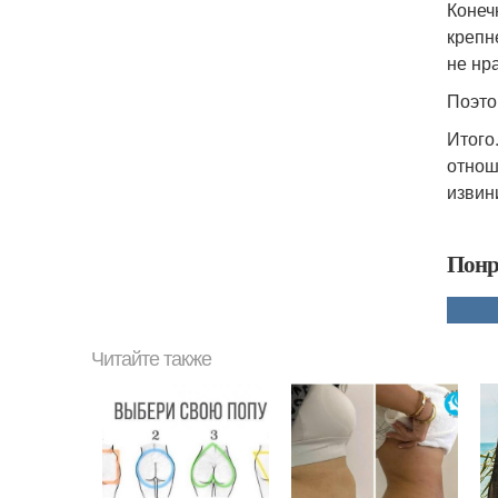
Конечн
крепн
не нр
Поэто
Итого
отнош
извин
Понр
Читайте также