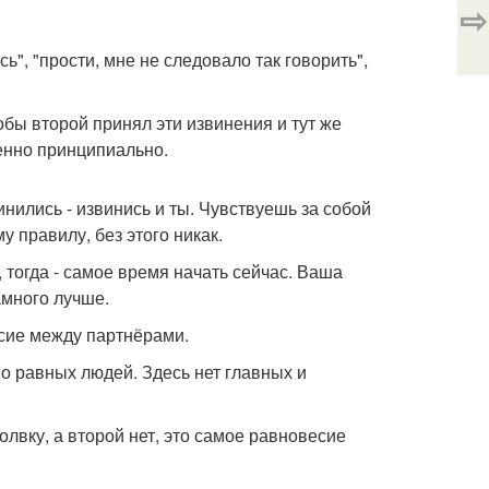
⇨
сь", "прости, мне не следовало так говорить",
бы второй принял эти извинения и тут же
шенно принципиально.
инились - извинись и ты. Чувствуешь за собой
у правилу, без этого никак.
, тогда - самое время начать сейчас. Ваша
амного лучше.
сие между партнёрами.
во равных людей. Здесь нет главных и
олвку, а второй нет, это самое равновесие