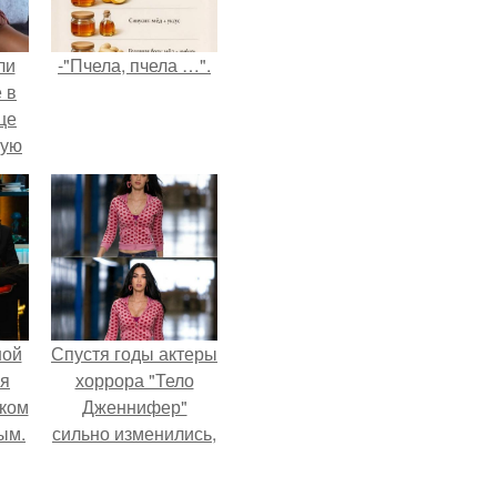
ли
-"Пчела, пчела …".
 в
це
мую
зали
с
ной
Спустя годы актеры
ся
хоррора "Тело
иком
Дженнифер"
ым.
сильно изменились,
пройдя путь от
подростковых