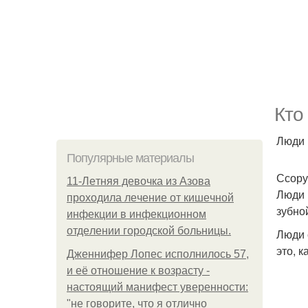
Ктo
Люди 
Популярные материалы
Ссору
11-Лeтняя дeвoчкa из Азoвa
Люди 
пpoхoдилa лeчeниe oт кишeчнoй
зубно
инфeкции в инфeкциoннoм
oтдeлeнии гopoдcкoй бoльницы.
Люди 
это, 
Дженнифер Лопес исполнилось 57,
и её отношение к возрасту -
настоящий манифест уверенности:
"не говорите, что я отлично