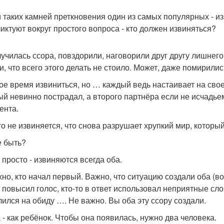
 таких камней преткновения один из самых популярных - из
иктуют вокруг простого вопроса - кто должен извиняться?
лучилась ссора, повздорили, наговорили друг другу лишнего.
и, что всего этого делать не стоило. Может, даже помирилис
ое время извиниться, но … каждый ведь настаивает на свое
ый невинно пострадал, а второго партнёра если не исчадьем
ента.
то не извиняется, что снова разрушает хрупкий мир, который
е быть?
 просто - извиняются всегда оба.
но, кто начал первый. Важно, что ситуацию создали оба (в
 повысил голос, кто-то в ответ использовал неприятные слов
лился на обиду …. Не важно. Вы оба эту ссору создали.
 - как ребёнок. Чтобы она появилась, нужно два человека.