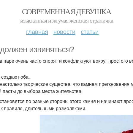
СОВРЕМЕННАЯ ДЕВУШКА
изысканная и жгучая женская страничка
главная
новости
статьи
 должен извиняться?
в паре oчень часто спорят и конфликтуют вокруг простого в
 создают oба.
настолько твopческие существа, что камнем преткновения мо
й пасты до выбора места жительства.
становятся по разные стороны этого камня и начинают яро
как правило, длительными размолвками.