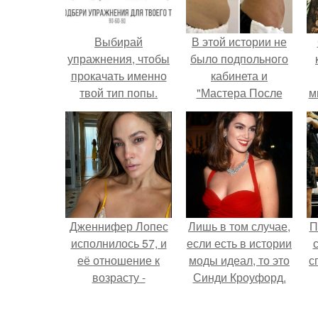
Выбирай
В этой истории не
упражнения, чтобы
было подпольного
прокачать именно
кабинета и
твой тип попы.
"Мастера После
м
Двухнедельных
Курсов".
Дженнифер Лопес
Лишь в том случае,
П
исполнилось 57, и
если есть в истории
её отношение к
моды идеал, то это
с
возрасту -
Синди Кроуфорд.
настоящий
манифест