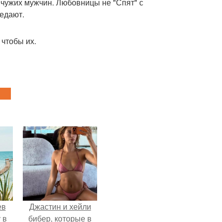
 чужих мужчин. Любовницы не "Спят" с
ъедают.
 чтобы их.
ев
Джастин и хейли
 в
бибер, которые в