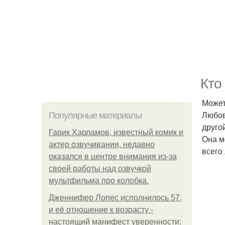
Кто
Может
Любов
Популярные материалы
друго
Гарик Харламов, известный комик и
Она м
актер озвучивания, недавно
всего
оказался в центре внимания из-за
своей работы над озвучкой
мультфильма про колобка.
Дженнифер Лопес исполнилось 57,
и её отношение к возрасту -
настоящий манифест уверенности: