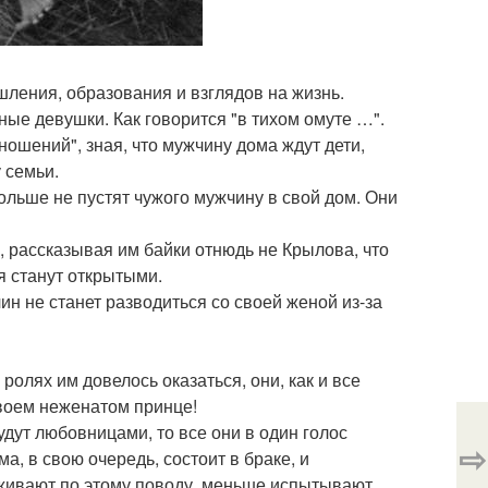
шления, образования и взглядов на жизнь.
е девушки. Как говорится "в тихом омуте …".
ошений", зная, что мужчину дома ждут дети,
 семьи.
больше не пустят чужого мужчину в свой дом. Они
, рассказывая им байки отнюдь не Крылова, что
я станут открытыми.
ин не станет разводиться со своей женой из-за
ролях им довелось оказаться, они, как и все
воем неженатом принце!
удут любовницами, то все они в один голос
⇨
а, в свою очередь, состоит в браке, и
живают по этому поводу, меньше испытывают