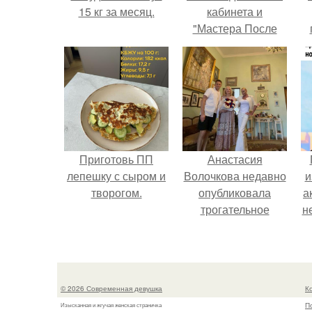
15 кг за месяц.
кабинета и
"Мастера После
Двухнедельных
у
Курсов".
Приготовь ПП
Анастасия
лепешку с сыром и
Волочкова недавно
и
творогом.
опубликовала
а
трогательное
н
совместное фото
со своей мамой, к
и
которой она
приехала в гости.
© 2026 Современная девушка
К
П
Изысканная и жгучая женская страничка