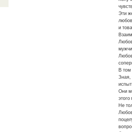
чувст
Эти ж
любов
и тов
Взаим
Любов
мужчи
Любов
сопер
В том 
Зная,
испыт
Они м
этого
Не то
Любов
поцел
вопро