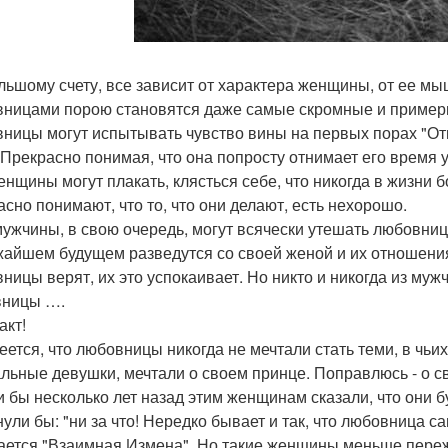
льшому счету, все зависит от характера женщины, от ее мы
ницами порою становятся даже самые скромные и примерны
ницы могут испытывать чувство вины на первых порах "Отн
 Прекрасно понимая, что она попросту отнимает его время у
енщины могут плакать, клясться себе, что никогда в жизни 
асно понимают, что то, что они делают, есть нехорошо.
мужчины, в свою очередь, могут всячески утешать любовниц
жайшем будущем разведутся со своей женой и их отношени
ницы верят, их это успокаивает. Но никто и никогда из мужч
вницы ….
акт!
еется, что любовницы никогда не мечтали стать теми, в чьих 
льные девушки, мечтали о своем принце. Поправлюсь - о с
и бы несколько лет назад этим женщинам сказали, что они б
ули бы: "ни за что! Нередко бывает и так, что любовница сам
ается "Взаимная Измена". Но такие женщины меньше пере