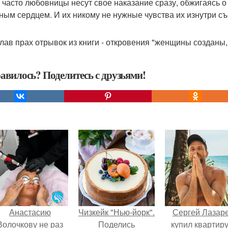
 часто любовницы несут свое наказание сразу, обжигаясь о
ным сердцем. И их никому не нужные чувства их изнутри с
лав прах отрывок из книги - откровения "женщины созданы,
авилось? Поделитесь с друзьями!
Анастасию
Чизкейк "Нью-йорк".
Сергей Лазар
Волочкову не раз
Поделись
купил квартиру