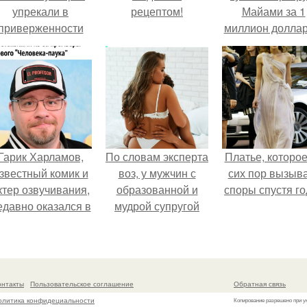
упрекали в
рецептом!
Майами за 1
приверженности
миллион доллар
старевшим бьюти -
процедурам.
Гарик Харламов,
По словам эксперта
Платье, которое
звестный комик и
воз, у мужчин с
сих пор вызыв
ктер озвучивания,
образованной и
споры спустя го
едавно оказался в
мудрой супругой
центре внимания
вероятность
з-за своей работы
скоропостижной
над озвучкой
смерти якобы на
мультфильма про
46% ниже.
онтакты
Пользовательское соглашение
Обратная связь
колобка.
олитика конфидециальности
Копирование разрешено при у