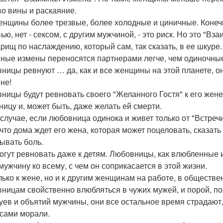
во вины и раскаяние.
енщины более трезвые, более холодные и циничные. Конечн
ью, нет - сексом, с другим мужчиной, - это риск. Но это "Вз
арищ по наслаждению, который сам, так сказать, в ее шкуре.
ные измены переносятся партнерами легче, чем одиночны
ницы ревнуют … да, как и все женщины на этой планете, о
не!
ницы будут ревновать своего "Желанного Гостя" к его жене
ницу и, может быть, даже желать ей смерти.
случае, если любовница одинока и живет только от "Встречи 
 что дома ждет его жена, которая может поцеловать, сказать 
ывать боль.
огут ревновать даже к детям. Любовницы, как влюбленные 
 мужчину ко всему, с чем он соприкасается в этой жизни.
лько к жене, но и к другим женщинам на работе, в обществе
ницам свойственно влюбляться в чужих мужей, и порой, по
уев и объятий мужчины, они все остальное время страдают,
сами морали.