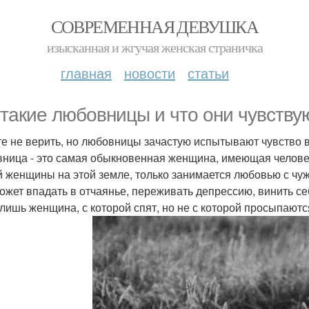
СОВРЕМЕННАЯ ДЕВУШКА
изысканная и жгучая женская страничка
главная
новости
статьи
 такие любовницы и что они чувству
е не верить, но любовницы зачастую испытывают чувство в
ница - это самая обыкновенная женщина, имеющая человеч
й женщины на этой земле, только занимается любовью с чуж
ожет впадать в отчаянье, переживать депрессию, винить себ
 лишь женщина, с которой спят, но не с которой просыпаютс