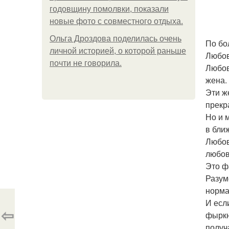
годовщину помолвки, показали
новые фото с совместного отдыха.
Ольга Дроздова поделилась очень
По бо
личной историей, о которой раньше
Любов
почти не говорила.
Любов
жена.
Эти ж
прекр
Но и 
в бли
Любов
любо
Это ф
Разум
норма
И есл
⇦
фыркн
получ