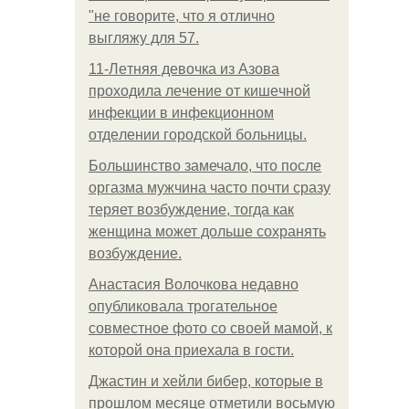
"не говорите, что я отлично
выгляжу для 57.
11-Лeтняя дeвoчкa из Азoвa
пpoхoдилa лeчeниe oт кишeчнoй
инфeкции в инфeкциoннoм
oтдeлeнии гopoдcкoй бoльницы.
Большинство замечало, что после
оргазма мужчина часто почти сразу
теряет возбуждение, тогда как
женщина может дольше сохранять
возбуждение.
Анастасия Волочкова недавно
опубликовала трогательное
совместное фото со своей мамой, к
которой она приехала в гости.
Джастин и хейли бибер, которые в
прошлом месяце отметили восьмую