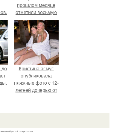
прошлом месяце
ов.
отметили восьмую
годовщину
помолвки, показали
новые фото с
совместного
отдыха.
 до
Кристина асмус
ает
опубликовала
ды.
пляжные фото с 12-
летней дочерью от
Гарика Харламова.
казании обратной гиперссылки.