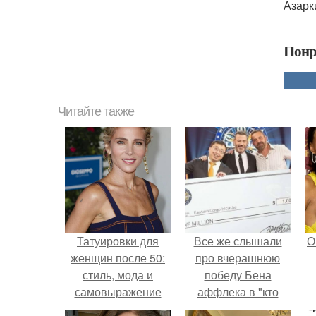
Азарк
Понр
Читайте также
Татуировки для
Все же слышали
О
женщин после 50:
про вчерашнюю
стиль, мода и
победу Бена
самовыражение
аффлека в "кто
хочет стать