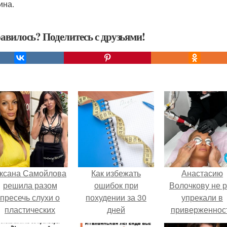
ина.
авилось? Поделитесь с друзьями!
ксана Самойлова
Как избежать
Анастасию
решила разом
ошибок при
Волочкову не р
пресечь слухи о
похудении за 30
упрекали в
пластических
дней
приверженнос
операциях и
устаревшим бью