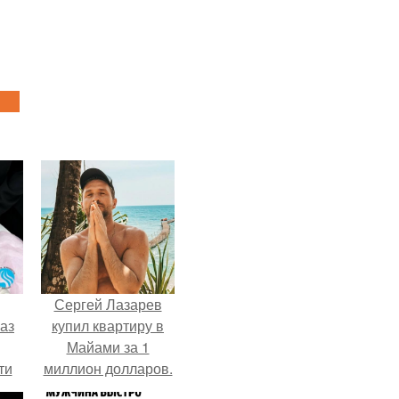
Сергей Лазарев
аз
купил квартиру в
Майами за 1
ти
миллион долларов.
ти -