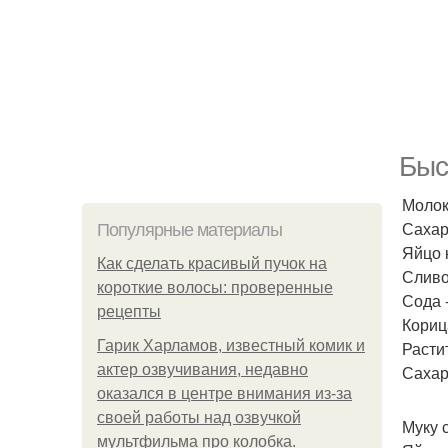
Быс
Молок
Сахар 
Популярные материалы
Яйцо к
Как сделать красивый пучок на
Сливоч
короткие волосы: проверенные
Сода -
рецепты
Кориц
Гарик Харламов, известный комик и
Расти
актер озвучивания, недавно
Сахар
оказался в центре внимания из-за
своей работы над озвучкой
Муку 
мультфильма про колобка.