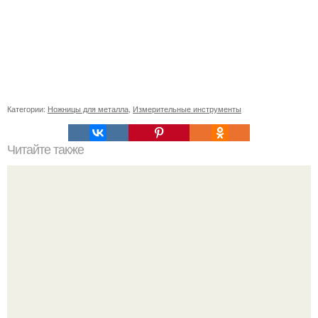
Категории:
Ножницы для металла
,
Измерительные инструменты
Читайте также
Стильные прически для непослушных волос: как сделать
свой образ более эффектным