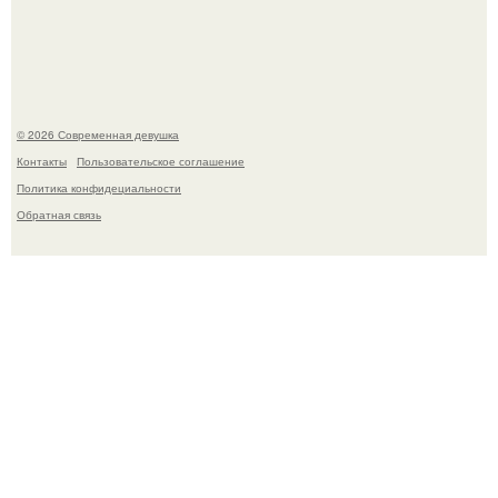
Платье, которое до сих пор вызывает споры спустя годы.
© 2026 Современная девушка
Контакты
Пользовательское соглашение
Политика конфидециальности
Обратная связь