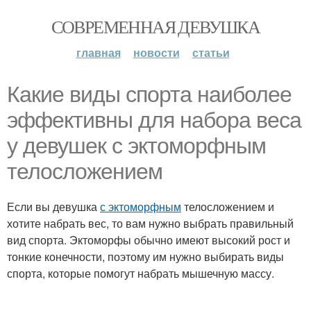
СОВРЕМЕННАЯ ДЕВУШКА
главная
новости
статьи
Какие виды спорта наиболее
эффективны для набора веса
у девушек с эктоморфным
телосложением
Если вы девушка
с эктоморфным
телосложением и
хотите набрать вес, то вам нужно выбрать правильный
вид спорта. Эктоморфы обычно имеют высокий рост и
тонкие конечности, поэтому им нужно выбирать виды
спорта, которые помогут набрать мышечную массу.