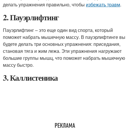
делать упражнения правильно, чтобы
избежать травм
.
2. Пауэрлифтинг
Пауэрлифтинг – это еще один вид спорта, который
поможет набрать мышечную массу. В пауэрлифтинге вы
будете делать три основных упражнения: приседания,
становая тяга и жим лежа. Эти упражнения нагружают
большие группы мышц, что поможет набрать мышечную
массу быстро.
3. Каллистеника