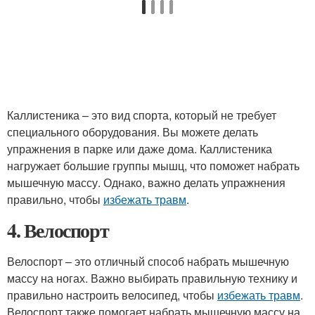
Каллистеника – это вид спорта, который не требует
специального оборудования. Вы можете делать
упражнения в парке или даже дома. Каллистеника
нагружает большие группы мышц, что поможет набрать
мышечную массу. Однако, важно делать упражнения
правильно, чтобы
избежать травм
.
4. Велоспорт
Велоспорт – это отличный способ набрать мышечную
массу на ногах. Важно выбирать правильную технику и
правильно настроить велосипед, чтобы
избежать травм
.
Велоспорт также помогает набрать мышечную массу на