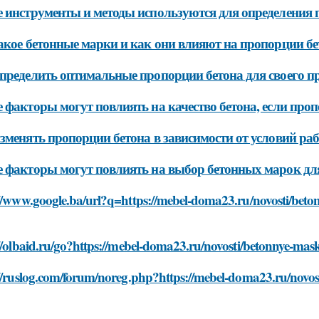
 инструменты и методы используются для определения 
акое бетонные марки и как они влияют на пропорции бе
пределить оптимальные пропорции бетона для своего п
 факторы могут повлиять на качество бетона, если про
зменять пропорции бетона в зависимости от условий ра
 факторы могут повлиять на выбор бетонных марок дл
//www.google.ba/url?q=https://mebel-doma23.ru/novosti/beto
//olbaid.ru/go?https://mebel-doma23.ru/novosti/betonnye-mas
//ruslog.com/forum/noreg.php?https://mebel-doma23.ru/novos