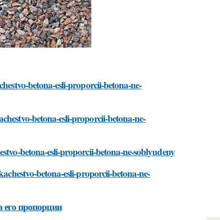
chestvo-betona-esli-proporcii-betona-ne-
chestvo-betona-esli-proporcii-betona-ne-
estvo-betona-esli-proporcii-betona-ne-soblyudeny
-kachestvo-betona-esli-proporcii-betona-ne-
а его пропорции