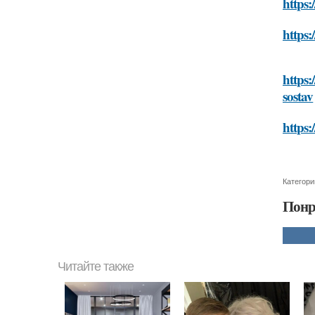
https:
https:
https:
sostav
https:
Категори
Понр
Читайте также