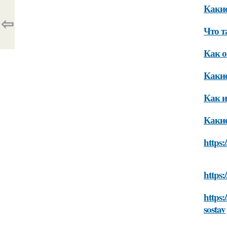
Какие
⇦
Что т
Как о
Какие
Как и
Какие
https:
https:
https:
sostav