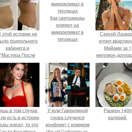
Как светодиоды
влияют на
микроклимат в
 этой истории не
Сергей Лазар
теплицах
ыло подпольного
купил квартиру
кабинета и
Майами за 1
"Мастера После
миллион доллар
Двухнедельных
Курсов".
ишь в том случае,
У юли Гаврилиной
Рацион 1400
сли есть в истории
снова случился
калорий.
оды идеал, то это
конфликт с комиком
Синди Кроуфорд.
Ильей Соболевым.