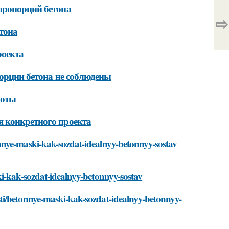
пропорций бетона
⇨
тона
роекта
порции бетона не соблюдены
боты
я конкретного проекта
nnye-maski-kak-sozdat-idealnyy-betonnyy-sostav
ki-kak-sozdat-idealnyy-betonnyy-sostav
ti/betonnye-maski-kak-sozdat-idealnyy-betonnyy-