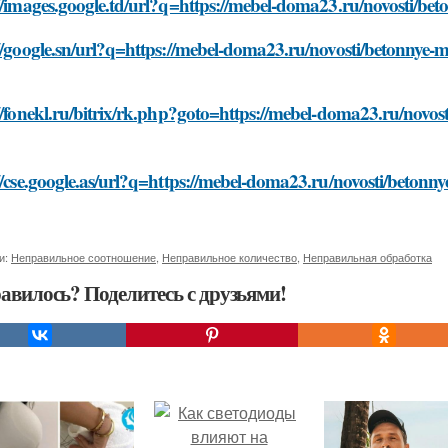
//images.google.td/url?q=https://mebel-doma23.ru/novosti/be
//google.sn/url?q=https://mebel-doma23.ru/novosti/betonnye-
//fonekl.ru/bitrix/rk.php?goto=https://mebel-doma23.ru/novos
//cse.google.as/url?q=https://mebel-doma23.ru/novosti/betonn
и:
Неправильное соотношение
,
Неправильное количество
,
Неправильная обработка
авилось? Поделитесь с друзьями!