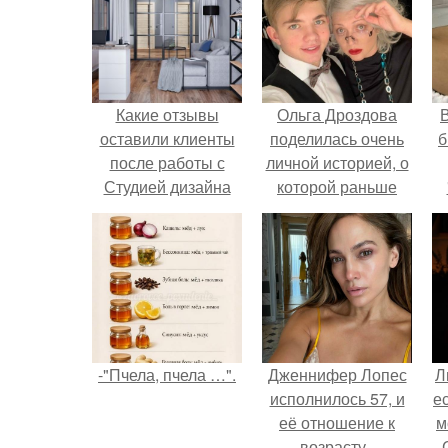
Какие отзывы
Ольга Дроздова
В
оставили клиенты
поделилась очень
б
после работы с
личной историей, о
Студией дизайна
которой раньше
интерьера Estee
почти не говорила.
-"Пчела, пчела …".
Дженнифер Лопес
Л
исполнилось 57, и
е
её отношение к
м
возрасту -