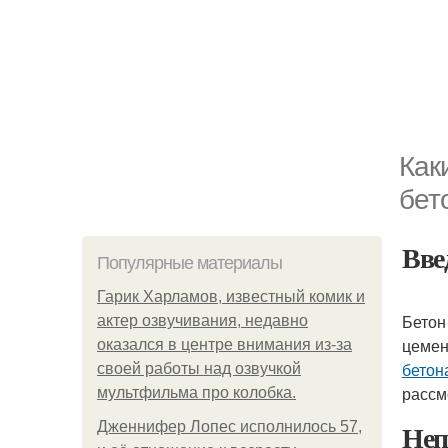
Как
бет
Вве
Популярные материалы
Гарик Харламов, известный комик и
Бетон
актер озвучивания, недавно
цемен
оказался в центре внимания из-за
бетон
своей работы над озвучкой
рассм
мультфильма про колобка.
Неп
Дженнифер Лопес исполнилось 57,