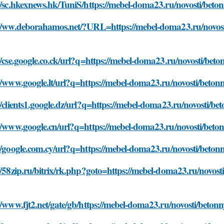
//sc.hkexnews.hk/TuniS/https://mebel-doma23.ru/novosti/beto
://ww.deborahamos.net/?URL=https://mebel-doma23.ru/novost
//cse.google.co.ck/url?q=https://mebel-doma23.ru/novosti/bet
//www.google.lt/url?q=https://mebel-doma23.ru/novosti/beton
//clients1.google.dz/url?q=https://mebel-doma23.ru/novosti/b
//www.google.cn/url?q=https://mebel-doma23.ru/novosti/beto
//google.com.cy/url?q=https://mebel-doma23.ru/novosti/beton
//58zip.ru/bitrix/rk.php?goto=https://mebel-doma23.ru/novos
//www.fjt2.net/gate/gb/https://mebel-doma23.ru/novosti/beton