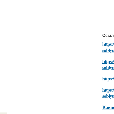
Ссыл
https:
sobly
https:
sobly
https:
https:
sobly
Какие