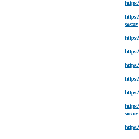
https:
https
sostav
https:
https:
https:
https:
https:
https:
sostav
https: