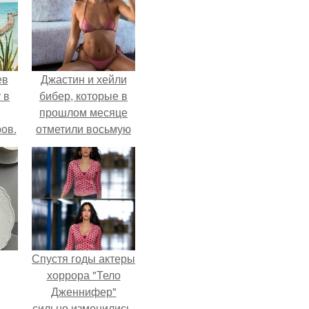
ев
Джастин и хейли
 в
бибер, которые в
прошлом месяце
ов.
отметили восьмую
годовщину
помолвки, показали
новые фото с
совместного
отдыха.
Спустя годы актеры
хоррора "Тело
Дженнифер"
сильно изменились,