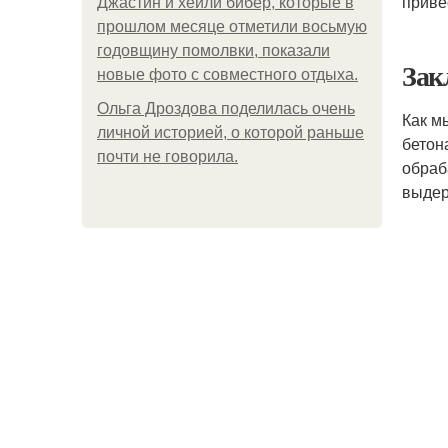
приве
Джастин и хейли бибер, которые в
прошлом месяце отметили восьмую
годовщину помолвки, показали
Зак
новые фото с совместного отдыха.
Ольга Дроздова поделилась очень
Как м
личной историей, о которой раньше
бетон
почти не говорила.
обраб
выдер