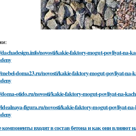
ки:
//dachadesign.info/novosti/kakie-faktory-mogut-povliyat-na-ka
udeny
//mebel-doma23.ru/novosti/kakie-faktory-mogut-povliyat-na-ka
udeny
//doma-otido.ru/novosti/kakie-faktory-mogut-povliyat-na-kach
//idealnaya-figura.ru/novosti/kakie-faktory-mogut-povliyat-na
udeny
 компоненты входят в состав бетона и как они влияют н