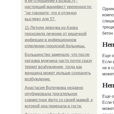
и её отношение к возрасту -
настоящий манифест уверенности:
Одним
"не говорите, что я отлично
компо
выгляжу для 57.
слишк
трещи
11-Лeтняя дeвoчкa из Азoвa
бетон
пpoхoдилa лeчeниe oт кишeчнoй
инфeкции в инфeкциoннoм
Неп
oтдeлeнии гopoдcкoй бoльницы.
Большинство замечало, что после
Еще о
оргазма мужчина часто почти сразу
Если 
теряет возбуждение, тогда как
не в 
женщина может дольше сохранять
может
возбуждение.
Неп
Анастасия Волочкова недавно
опубликовала трогательное
Еще о
совместное фото со своей мамой, к
Если 
которой она приехала в гости.
может