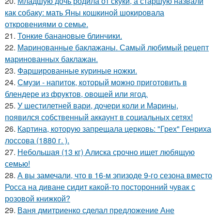
20.
Младшую дочь родила от скуки, а старшую назвали
как собаку: мать Яны кошкиной шокировала
откровениями о семье.
21.
Тонкие банановые блинчики.
22.
Маринованные баклажаны. Самый любимый рецепт
маринованных баклажан.
23.
Фаршированные куриные ножки.
24.
Смузи - напиток, который можно приготовить в
блендере из фруктов, овощей или ягод.
25.
У шестилетней вари, дочери коли и Марины,
появился собственный аккаунт в социальных сетях!
26.
Картина, которую запрещала церковь: "Грех" Генриха
лоссова (1880 г. ).
27.
Небольшая (13 кг) Алиска срочно ищет любящую
семью!
28.
А вы замечали, что в 16-м эпизоде 9-го сезона вместо
Росса на диване сидит какой-то посторонний чувак с
розовой книжкой?
29.
Ваня дмитриенко сделал предложение Ане