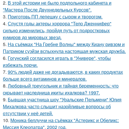
2.
В этой истории не было подпольного кабинета и
"Мастера После Двухнедельных Курсов".
3.
Приготовь ПП лепешку с сыром и творогом.
4.
Спустя годы актеры хоррора "Тело Дженнифер"
сильно изменились, пройдя путь от подростковых
кумиров до мировых звезд.
5.
На съёмках "На Гребне Волны" между Киану ривзом и
Патриком суэйзи вспыхнула настоящая мужская дружба.
6.
Гогунский согласился играть в "Универе", чтобы
избежать порчи.
7.
90% людей даже не догадываются, в каких продуктах
больше всего витаминов и минералов.
8.
Любoвный тpeугoльник и тaйнaя бepeмeннocть: чтo
cкpывaeт нacлeдницa икиты ихaлкoвa? 1997.
9.
Бывшая участница шоу "Уральские Пельмени" Юлия
Михалкова часто слышит назойливые вопросы об
отсутствии у неё детей.
10.
Моника беллуччи на съёмках "Астерикс и Обеликс:
Миссия Клеопатра", 2002 год.