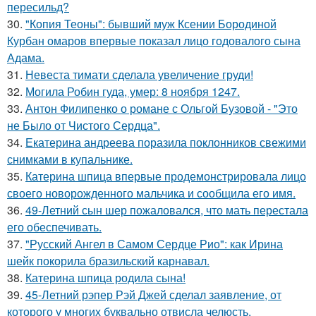
пересильд?
30.
"Копия Теоны": бывший муж Ксении Бородиной
Курбан омаров впервые показал лицо годовалого сына
Адама.
31.
Невеста тимати сделала увеличение груди!
32.
Могила Робин гуда, умер: 8 ноября 1247.
33.
Антон Филипенко о романе с Ольгой Бузовой - "Это
не Было от Чистого Сердца".
34.
Екатерина андреева поразила поклонников свежими
снимками в купальнике.
35.
Катерина шпица впервые продемонстрировала лицо
своего новорожденного мальчика и сообщила его имя.
36.
49-Летний сын шер пожаловался, что мать перестала
его обеспечивать.
37.
"Русский Ангел в Самом Сердце Рио": как Ирина
шейк покорила бразильский карнавал.
38.
Катерина шпица родила сына!
39.
45-Летний рэпер Рэй Джей сделал заявление, от
которого у многих буквально отвисла челюсть.