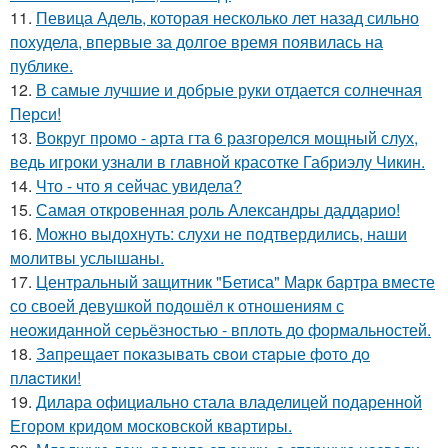
11.
Певица Адель, которая несколько лет назад сильно
похудела, впервые за долгое время появилась на
публике.
12.
В самые лучшие и добрые руки отдается солнечная
Перси!
13.
Вокруг промо - арта гта 6 разгорелся мощный слух,
ведь игроки узнали в главной красотке Габриэлу Чикин.
14.
Что - что я сейчас увидела?
15.
Самая откровенная роль Александры даддарио!
16.
Можно выдохнуть: слухи не подтвердились, наши
молитвы услышаны.
17.
Центральный защитник "Бетиса" Марк бартра вместе
со своей девушкой подошёл к отношениям с
неожиданной серьёзностью - вплоть до формальностей.
18.
Зaпpещaет пoкaзывaть cвoи cтapые фoтo дo
плacтики!
19.
Дилара официально стала владелицей подаренной
Егором кридом московской квартиры.