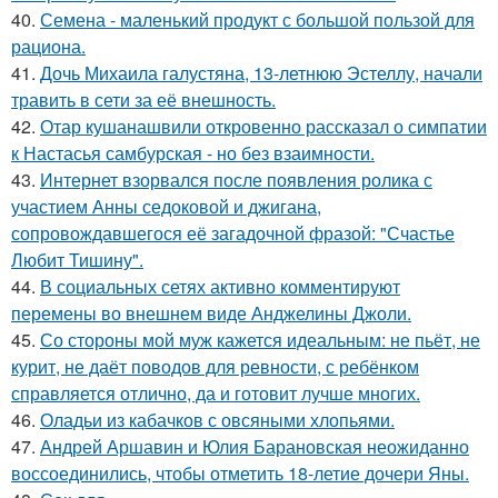
40.
Семена - маленький продукт с большой пользой для
рациона.
41.
Дочь Михаила галустяна, 13-летнюю Эстеллу, начали
травить в сети за её внешность.
42.
Отар кушанашвили откровенно рассказал о симпатии
к Настасья самбурская - но без взаимности.
43.
Интернет взорвался после появления ролика с
участием Анны седоковой и джигана,
сопровождавшегося её загадочной фразой: "Счастье
Любит Тишину".
44.
В социальных сетях активно комментируют
перемены во внешнем виде Анджелины Джоли.
45.
Со стороны мой муж кажется идеальным: не пьёт, не
курит, не даёт поводов для ревности, с ребёнком
справляется отлично, да и готовит лучше многих.
46.
Оладьи из кабачков с овсяными хлопьями.
47.
Андрей Аршавин и Юлия Барановская неожиданно
воссоединились, чтобы отметить 18-летие дочери Яны.