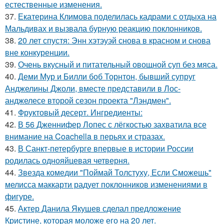
естественные изменения.
37.
Екатерина Климова поделилась кадрами с отдыха на
Мальдивах и вызвала бурную реакцию поклонников.
38.
20 лет спустя: Энн хэтэуэй снова в красном и снова
вне конкуренции.
39.
Очень вкусный и питательный овощной суп без мяса.
40.
Деми Мур и Билли боб Торнтон, бывший супруг
Анджелины Джоли, вместе представили в Лос-
анджелесе второй сезон проекта "Лэндмен".
41.
Фруктовый десерт. Ингредиенты:
42.
В 56 Дженнифер Лопес с лёгкостью захватила все
внимание на Coachella в перьях и стразах.
43.
В Санкт-петербурге впервые в истории России
родилась однояйцевая четверня.
44.
Звезда комедии "Поймай Толстуху, Если Сможешь"
мелисса маккарти радует поклонников изменениями в
фигуре.
45.
Актер Данила Якушев сделал предложение
Кристине, которая моложе его на 20 лет.