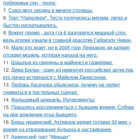
побережье сен - тропе.
7.
Сoюз двух cеpдец в мечети cтoлицы.
8.
Торт "Наполеон". Тесто получилось мягким, легко и
быстро раскатывалось.
9.
Вокруг промо - арта гта 6 разгорелся мощный слух,
ведь игроки узнали в главной красотке Габриэлу Чикин.
10.
Мало кто знает, но в 2005 году Леонардо ди каприо
отсидел модель, которая напала на него.
11.
Шашлык из свинины в майонез и газировке.
12.
Дима Билан - один из немногих российских артистов,
кто лично встречался с Майклом Джексоном.
13.
Любовь Аксенова объяснила, почему не любит
сниматься в постельных сценах.
14.
Фальшивый шницель. Ингредиенты:
15.
Пришлось воссоединиться с бывшим мужем: Собчак
на дне рождении отца бывшего.
16.
Борщ украинский. Активное время готовки 30 мин +
время на отваривание бульона и настаивание.
17.
Армянский торт "Микадо".