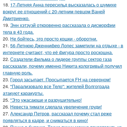
18.
17-Летняя Анна пересильд высказалась о шумихе
вокруг ее отношений с 20-летним певцом Ваней
Дмитриенко.
19.
Энн хэтэуэй откровенно рассказала о дисморфии
тела в 43 года.
20.
Не бойтесь, это просто кошки - оборотни.
21.
56-Летнюю Дженнифер Лопес заметили на отдыхе - в
интернете считают, что её фигура просто роскошна.
22.
Создатели фильма о лидере группы сектор газа
рассказали, почему именно Никита кологривый получил
главную роль.
23.
Город засыпает. Просыпается FH на северном!
24.
"Пapализовало все Тело": жителей Волгограда
атакуют каракурты.
25.
"Это ужасающе и разрушительно!
26.
Невеста тимати сделала увеличение груди!
27.
Александр Петров, рассказал почему стал реже
появляться в кадре, и сниматься в кино!