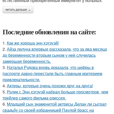
естественный приобретенный иммунитет у больных.
читать дальше →
Последние обновления на сайте:
1.
Как же хороша энн хэтэуэй!
2.
Айза лилуна впервые рассказала, что за два месяца
до беременности вторым сыном у неё случилась
замершая беременность.
3.
Наталья Рудова вновь доказала, что цифры в
паспорте давно перестали быть главным критерием
привлекательности.
4.
Актеры, которые очень похожи друг на друга!
5.
Ролик с Энн хэтэуэй набрал больше просмотров, чем
трейлер самого фильма одиссея.
6.
Младший сын знаменитой актрисы Дилан ли сыграл
свадьбу со своей избранницей Паулой брасс на