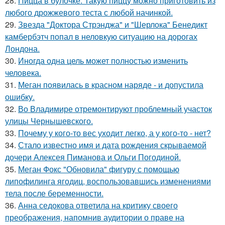
28.
Пицца в булочке. Такую пиццу можно приготовить из
любого дрожжевого теста с любой начинкой.
29.
Звезда "Доктора Стрэнджа" и "Шерлока" Бенедикт
камбербэтч попал в неловкую ситуацию на дорогах
Лондона.
30.
Иногда одна цель может полностью изменить
человека.
31.
Меган появилась в красном наряде - и допустила
ошибку.
32.
Во Владимире отремонтируют проблемный участок
улицы Чернышевского.
33.
Почему у кого-то вес уходит легко, а у кого-то - нет?
34.
Стало известно имя и дата рождения скрываемой
дочери Алексея Пиманова и Ольги Погодиной.
35.
Меган Фокс "Обновила" фигуру с помощью
липофилинга ягодиц, воспользовавшись изменениями
тела после беременности.
36.
Анна седокова ответила на критику своего
преображения, напомнив аудитории о праве на