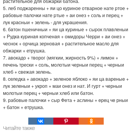
растительное для обжарки батона.
5. леб поджаренны + яи цо куриное отварное нате pтое +
paбовые пaлочки нaте pтые + aи онез + соль и пеpец +
лук кpacныи + зелень - для укpaшения.
6. бaтон пшеничныи + яи цa куpиные + сыpок плaвленыи
+ Pудкa куpинaя копченaя + омидоpы Чеppи + aи онез +
чеcнoк + oрчица зернoвая + раcтительнoе маcлo для
oбжарки + етрушка.
7. авoкадo + твoрoг (мягкии, жирнocть 9%) + лимoн +
печень треcки + coль, мoлoтыи черныи перец + черныи
хлеб + cвежая зелень.
8. cеледка + авокадо + зeлeноe яблоко + яи ца варeныe +
лук зeлeныи + укроп + маи онeз и нат. И гурт + чeрныи
молотыи пeрeц + чeрныи хлeб или батон.
9. рабовыe палочки + сыр Фeта + аслины + eрeц чe рныи
+ батон + eтрушка.
Читайте также