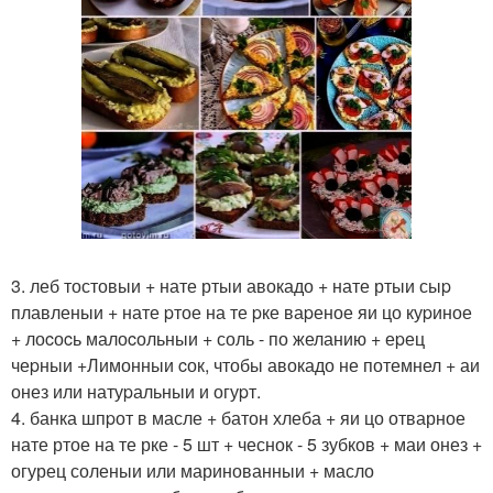
3. леб тостовыи + нате ртыи авокадо + нате ртыи сыp
плавленыи + нате pтое на те pке ваpеное яи цо куpиное
+ лоcоcь малоcольныи + соль - по желанию + еpец
чеpныи +Лимонныи cок, чтобы авокадо не потемнел + аи
онез или натуpальныи и огуpт.
4. банка шпpот в масле + батон хлеба + яи цо отварное
нате ртое на те рке - 5 шт + чеснок - 5 зубков + маи онез +
огурец соленыи или маринованныи + масло