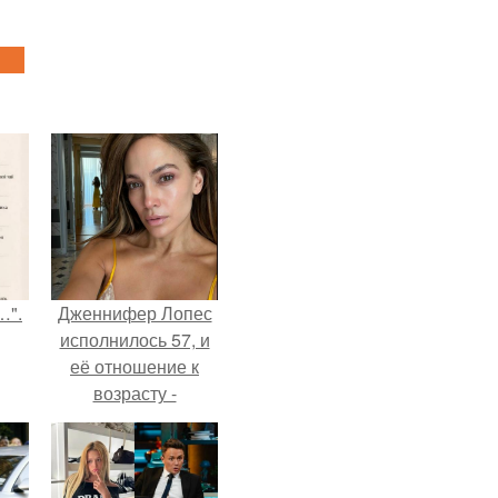
…".
Дженнифер Лопес
исполнилось 57, и
её отношение к
возрасту -
настоящий
манифест
уверенности: "не