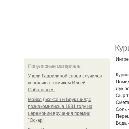
Кур
Ингре
Популярные материалы
Курин
У юли Гаврилиной снова случился
Помид
конфликт с комиком Ильей
Лук ре
Соболевым.
Сыр т
Майкл Джексон и Брук шилдс
Смета
познакомились в 1981 году на
Соль 
церемонии вручения премии
Перец 
"Оскар".
Вода -