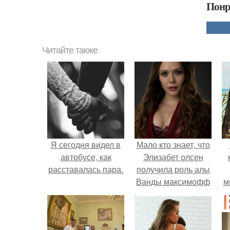
Понр
Читайте также
Я сегодня видел в
Мало кто знает, что
автобусе, как
Элизабет олсен
расставалась пара.
получила роль алы
Ванды максимофф
м
не сразу.