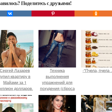
авилось? Поделитесь с друзьями!
Сергей Лазарев
Техника
-"Пчела, пчела 
купил квартиру в
выполнения
Майами за 1
упражнений для
иллион долларов.
похудения (сброса
веса) живота, боков
и низа спины.