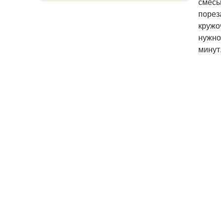
смесь
порез
кружо
нужно
минут