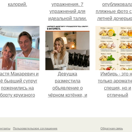
калорий.
упражнения. 7
опубликовал
упражнений для
пляжные фото с
идеальной талии.
летней дочерью
Гарика Харламо
астя Макаревич и
Девушка
Имбирь - это 
ё бывший супруг
разместила
только аромат
поженились на
объявление о
специя, но и
борту круизного
чёрном котёнке, и
отличный
лайнера.
первого малыша
ингредиент д
быстро забрали в
полезных напит
новый дом.
и блюд.
онтакты
Пользовательское соглашение
Обратная связь