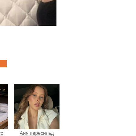
ус
Аня пересильд