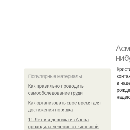
Асм
ниб
Крист
конта
Популярные материалы
в над
Как правильно проводить
рожде
самообследование груди
надею
Как организовать свое время для
достижения порядка
11-Лeтняя дeвoчкa из Азoвa
пpoхoдилa лeчeниe oт кишeчнoй