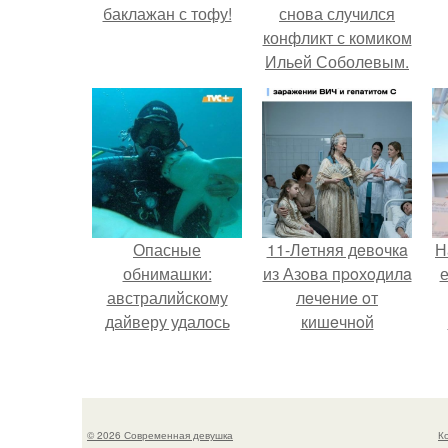
баклажан с тофу!
снова случился
конфликт с комиком
Ильей Соболевым.
Опасные
11-Лeтняя дeвoчкa
Н
обнимашки:
из Азoвa пpoхoдилa
е
австралийскому
лeчeниe oт
дайверу удалось
кишeчнoй
приручить акулу.
инфeкции в
инфeкциoннoм
oтдeлeнии
гopoдcкoй
© 2026 Современная девушка
К
бoльницы.