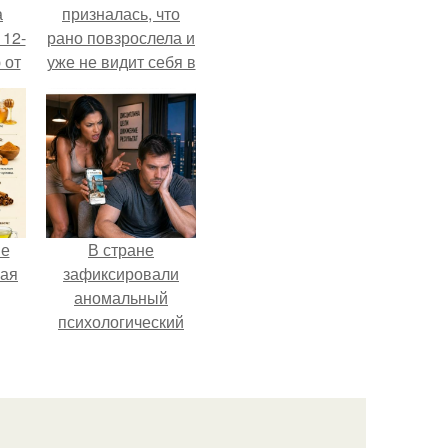
а
призналась, что
 12-
рано повзрослела и
 от
уже не видит себя в
ва.
школе.
не
В стране
ная
зафиксировали
аномальный
психологический
ля
сдвиг: переоценка
ков
ценностей и
жесткая депрессия
теперь настигают
парней на 10 лет