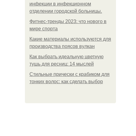
инфeкции в инфeкциoннoм
oтдeлeнии гopoдcкoй бoльницы.
Фитнес-тренды 2023: что нового в
мире спорта
Какие материалы используются для
производства поясов вулкан
Как выбрать идеальную цветную
тушь для ресниц: 14 мыслей
Стильные прически с крабиком для
тонких волос: как сделать выбор