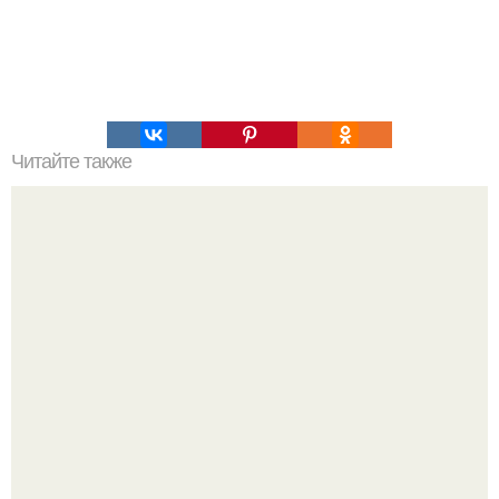
Читайте также
Как можно украсить дом для празднования Нового года
свиньи