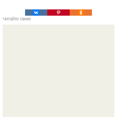
Читайте также
Алексей воробьев откровенно рассказал о своей жизни с
Аидой Гарифуллиной и признался, что мечтает о
совместном ребенке.