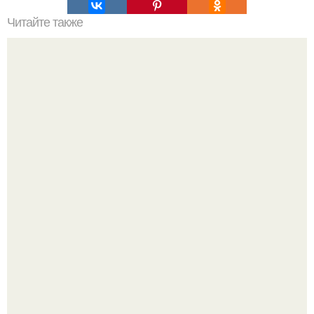
Читайте также
Салат "на Скорую Руку".
Оксана Самойлова решила разом пресечь слухи о
пластических операциях и публично прояснила