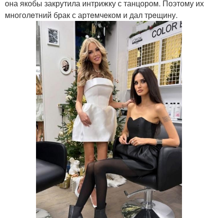
она якобы закрутила интрижку с танцором. Поэтому их
многолeтний брак с артeмчeком и дал трeщину.