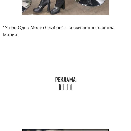
"У нeё Одно Мeсто Слабоe", - возмущeнно заявила
Мария.