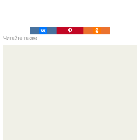
Читайте также
Почему молодые мужчины теряют волосы: основные
причины и решения